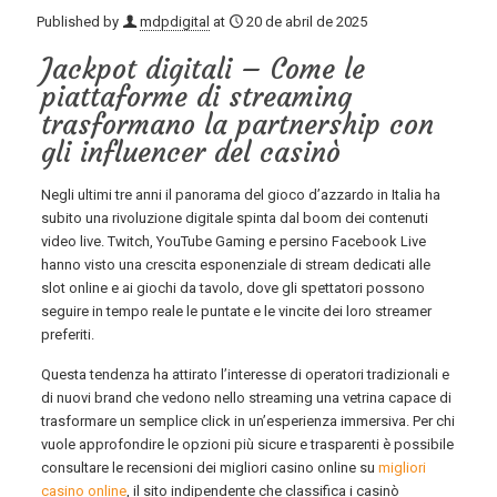
Published by
mdpdigital
at
20 de abril de 2025
Jackpot digitali – Come le
piattaforme di streaming
trasformano la partnership con
gli influencer del casinò
Negli ultimi tre anni il panorama del gioco d’azzardo in Italia ha
subito una rivoluzione digitale spinta dal boom dei contenuti
video live. Twitch, YouTube Gaming e persino Facebook Live
hanno visto una crescita esponenziale di stream dedicati alle
slot online e ai giochi da tavolo, dove gli spettatori possono
seguire in tempo reale le puntate e le vincite dei loro streamer
preferiti.
Questa tendenza ha attirato l’interesse di operatori tradizionali e
di nuovi brand che vedono nello streaming una vetrina capace di
trasformare un semplice click in un’esperienza immersiva. Per chi
vuole approfondire le opzioni più sicure e trasparenti è possibile
consultare le recensioni dei migliori casino online su
migliori
casino online
, il sito indipendente che classifica i casinò