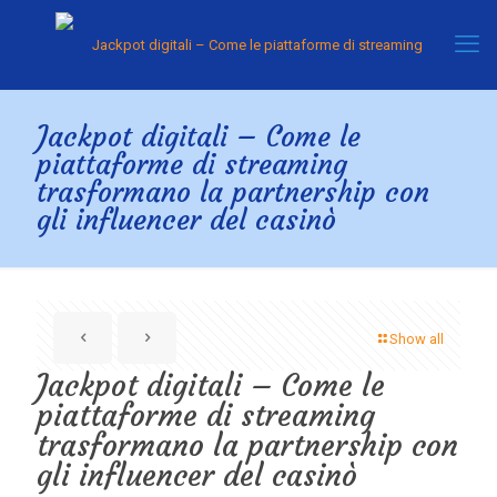
Jackpot digitali – Come le
piattaforme di streaming
trasformano la partnership con
gli influencer del casinò
Show all
Jackpot digitali – Come le
piattaforme di streaming
trasformano la partnership con
gli influencer del casinò