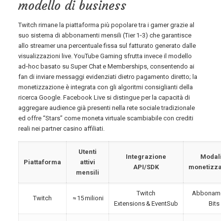
modello di business
Twitch rimane la piattaforma più popolare tra i gamer grazie al
suo sistema di abbonamenti mensili (Tier 1‑3) che garantisce
allo streamer una percentuale fissa sul fatturato generato dalle
visualizzazioni live. YouTube Gaming sfrutta invece il modello
ad‑hoc basato su Super Chat e Memberships, consentendo ai
fan di inviare messaggi evidenziati dietro pagamento diretto; la
monetizzazione è integrata con gli algoritmi consiglianti della
ricerca Google. Facebook Live si distingue per la capacità di
aggregare audience già presenti nella rete sociale tradizionale
ed offre “Stars” come moneta virtuale scambiabile con crediti
reali nei partner casino affiliati.
Utenti
Integrazione
Modali
Piattaforma
attivi
API/SDK
monetizz
mensili
Twitch
Abboname
Twitch
≈ 15 milioni
Extensions & EventSub
Bits