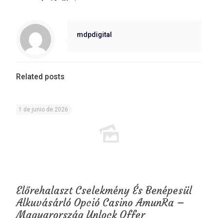
mdpdigital
Related posts
1 de junio de 2026
Előrehalaszt Cselekmény És Benépesül
Alkuvásárló Opció Casino AmunRa –
Magyarország Unlock Offer