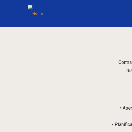
Contra
di
• Ase
• Planifi