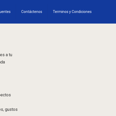
uentes
Contáctenos
Terminos y Condiciones
es a tu
ada
pectos
es, gustos