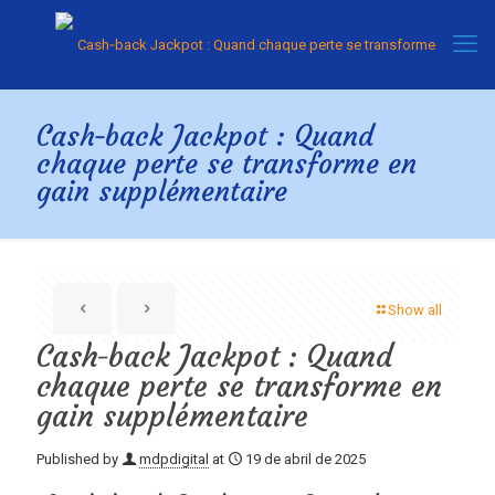
Cash‑back Jackpot : Quand
chaque perte se transforme en
gain supplémentaire
Show all
Cash‑back Jackpot : Quand
chaque perte se transforme en
gain supplémentaire
Published by
mdpdigital
at
19 de abril de 2025