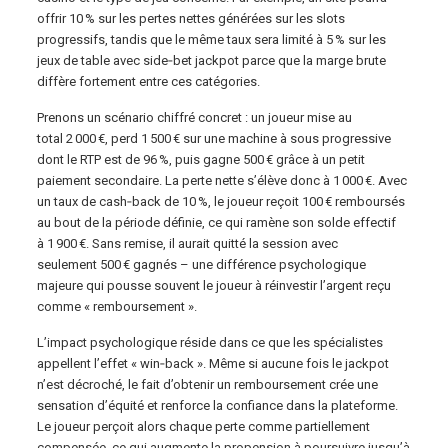
offrir 10 % sur les pertes nettes générées sur les slots
progressifs, tandis que le même taux sera limité à 5 % sur les
jeux de table avec side‑bet jackpot parce que la marge brute
diffère fortement entre ces catégories.
Prenons un scénario chiffré concret : un joueur mise au
total 2 000 €, perd 1 500 € sur une machine à sous progressive
dont le RTP est de 96 %, puis gagne 500 € grâce à un petit
paiement secondaire. La perte nette s’élève donc à 1 000 €. Avec
un taux de cash‑back de 10 %, le joueur reçoit 100 € remboursés
au bout de la période définie, ce qui ramène son solde effectif
à 1 900 €. Sans remise, il aurait quitté la session avec
seulement 500 € gagnés – une différence psychologique
majeure qui pousse souvent le joueur à réinvestir l’argent reçu
comme « remboursement ».
L’impact psychologique réside dans ce que les spécialistes
appellent l’effet « win‑back ». Même si aucune fois le jackpot
n’est décroché, le fait d’obtenir un remboursement crée une
sensation d’équité et renforce la confiance dans la plateforme.
Le joueur perçoit alors chaque perte comme partiellement
compensée, ce qui augmente la propension à poursuivre jusqu’à