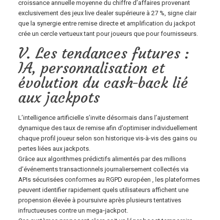
croissance annuelle moyenne du chiffre d’affaires provenant
exclusivement des jeux live dealer supérieure à 27 %, signe clair
que la synergie entre remise directe et amplification du jackpot
crée un cercle vertueux tant pour joueurs que pour fournisseurs.
V. Les tendances futures :
IA, personnalisation et
évolution du cash‑back lié
aux jackpots
L’intelligence artificielle s’invite désormais dans l’ajustement
dynamique des taux de remise afin d’optimiser individuellement
chaque profil joueur selon son historique vis-à-vis des gains ou
pertes liées aux jackpots.
Grâce aux algorithmes prédictifs alimentés par des millions
d’événements transactionnels journalier­sement collectés via
APIs sécurisées conformes au RGPD européen , les plateformes
peuvent identifier rapidement quels utilisateurs affichent une
propension élevée à poursuivre après plusieurs tentatives
infructueuses contre un mega‐jackpot.