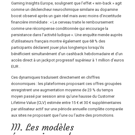
Gaming Insights Europe, soulignent que l’effet « win‑back » agit
comme un déclencheur neurochimique similaire au dopamine
boost observé après un gain réel mais avec moins d’incertitude
financière immédiate : « Le cerveau traite le remboursement
comme une récompense conditionnée qui encourage la
persistance dans l’activité ludique ». Une enquête menée auprès
d’utilisateurs français montre également que 68 % des
participants déclarent jouer plus longtemps lorsqu’ils
bénéficient simultanément d’un cashback hebdomadaire et d’un
accès direct à un jackpot progressif supérieur à 1 million d’euros
EUR .
Ces dynamiques traduisent directement en chiffres
économiques : les plateformes proposant ces offres groupées
enregistrent une augmentation moyenne de 23 % du temps
moyen passé par session ainsi qu’une hausse du Customer
Lifetime Value (CLV) estimée entre 15 € et 30 € supplémentaires
par utilisateur actif sur une période annuelle complète comparée
aux sites ne proposant que l’une ou l’autre des promotions.
III. Les modèles