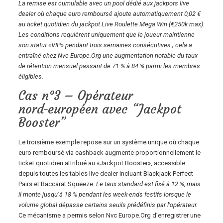
La remise est cumulable avec un pool dédié aux jackpots live
dealer où chaque euro remboursé ajoute automatiquement 0,02 €
au ticket quotidien du jackpot Live Roulette Mega Win (€250k max).
Les conditions requièrent uniquement que le joueur maintienne
son statut «VIP» pendant trois semaines consécutives ; cela a
entraîné chez Nvc Europe.Org une augmentation notable du taux
de rétention mensuel passant de 71 % à 84 % parmi les membres
éligibles.
Cas n°3 – Opérateur
nord‑européen avec “Jackpot
Booster”
Le troisième exemple repose sur un système unique où chaque
euro remboursé via cashback augmente proportionnellement le
ticket quotidien attribué au «Jackpot Booster», accessible
depuis toutes les tables live dealer incluant Blackjack Perfect
Pairs et Baccarat Squeeze.
Le taux standard est fixé à 12 %, mais
il monte jusqu’à 18 % pendant les week-ends festifs lorsque le
volume global dépasse certains seuils prédéfinis par l’opérateur.
Ce mécanisme a permis selon Nvc Europe.Org d’enregistrer une