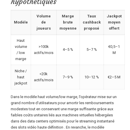
hypothétiques
Volume
Marge
Taux
Jackpot
Modèle
de
brute
cashback
moyen
joueurs
moyenne
proposé
offert
Haut
volume
>100k
€0,5–1
4–5 %
5–7 %
/ low
actifs/mois
M
marge
Niche /
<20k
haut
7–9 %
10–12 %
€2–5 M
actifs/mois
jackpot
Dans le modèle haut volume/low marge, l’opérateur mise sur un
grand nombre d’utilisateurs pour amortir les remboursements
modestes tout en conservant une marge suffisante grâce aux
faibles coûts unitaires liés aux machines virtuelles hébergées
dans des data centers optimisés pour le streaming instantané
des slots vidéo haute définition . En revanche, le modèle