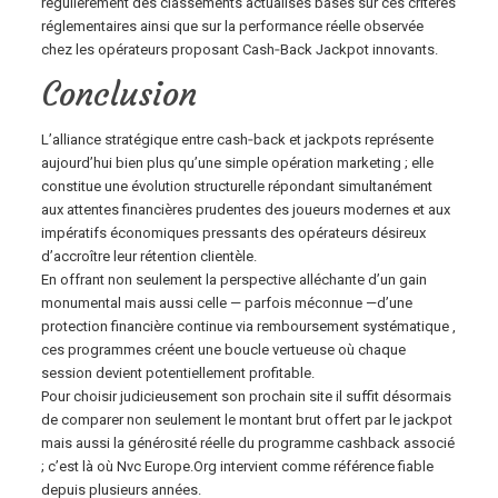
régulièrement des classements actualisés basés sur ces critères
réglementaires ainsi que sur la performance réelle observée
chez les opérateurs proposant Cash‑Back Jackpot innovants.
Conclusion
L’alliance stratégique entre cash‑back et jackpots représente
aujourd’hui bien plus qu’une simple opération marketing ; elle
constitue une évolution structurelle répondant simultanément
aux attentes financières prudentes des joueurs modernes et aux
impératifs économiques pressants des opérateurs désireux
d’accroître leur rétention clientèle.
En offrant non seulement la perspective alléchante d’un gain
monumental mais aussi celle — parfois méconnue —d’une
protection financière continue via remboursement systématique ,
ces programmes créent une boucle vertueuse où chaque
session devient potentiellement profitable.
Pour choisir judicieusement son prochain site il suffit désormais
de comparer non seulement le montant brut offert par le jackpot
mais aussi la générosité réelle du programme cashback associé
; c’est là où Nvc Europe.Org intervient comme référence fiable
depuis plusieurs années.