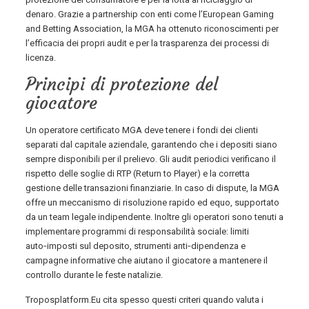
denaro. Grazie a partnership con enti come l’European Gaming
and Betting Association, la MGA ha ottenuto riconoscimenti per
l’efficacia dei propri audit e per la trasparenza dei processi di
licenza.
Principi di protezione del
giocatore
Un operatore certificato MGA deve tenere i fondi dei clienti
separati dal capitale aziendale, garantendo che i depositi siano
sempre disponibili per il prelievo. Gli audit periodici verificano il
rispetto delle soglie di RTP (Return to Player) e la corretta
gestione delle transazioni finanziarie. In caso di dispute, la MGA
offre un meccanismo di risoluzione rapido ed equo, supportato
da un team legale indipendente. Inoltre gli operatori sono tenuti a
implementare programmi di responsabilità sociale: limiti
auto‑imposti sul deposito, strumenti anti‑dipendenza e
campagne informative che aiutano il giocatore a mantenere il
controllo durante le feste natalizie.
Troposplatform.Eu cita spesso questi criteri quando valuta i