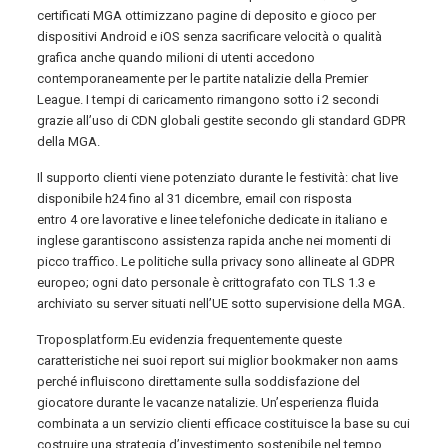
certificati MGA ottimizzano pagine di deposito e gioco per
dispositivi Android e iOS senza sacrificare velocità o qualità
grafica anche quando milioni di utenti accedono
contemporaneamente per le partite natalizie della Premier
League. I tempi di caricamento rimangono sotto i 2 secondi
grazie all’uso di CDN globali gestite secondo gli standard GDPR
della MGA.
Il supporto clienti viene potenziato durante le festività: chat live
disponibile h24 fino al 31 dicembre, email con risposta
entro 4 ore lavorative e linee telefoniche dedicate in italiano e
inglese garantiscono assistenza rapida anche nei momenti di
picco traffico. Le politiche sulla privacy sono allineate al GDPR
europeo; ogni dato personale è crittografato con TLS 1.3 e
archiviato su server situati nell’UE sotto supervisione della MGA.
Troposplatform.Eu evidenzia frequentemente queste
caratteristiche nei suoi report sui miglior bookmaker non aams
perché influiscono direttamente sulla soddisfazione del
giocatore durante le vacanze natalizie. Un’esperienza fluida
combinata a un servizio clienti efficace costituisce la base su cui
costruire una strategia d’investimento sostenibile nel tempo.