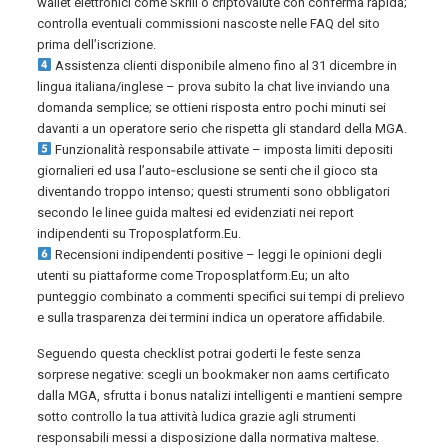
wallet elettronici come Skrill o criptovalute con conferma rapida;
controlla eventuali commissioni nascoste nelle FAQ del sito
prima dell’iscrizione.
Assistenza clienti disponibile almeno fino al 31 dicembre in
lingua italiana/inglese – prova subito la chat live inviando una
domanda semplice; se ottieni risposta entro pochi minuti sei
davanti a un operatore serio che rispetta gli standard della MGA.
Funzionalità responsabile attivate – imposta limiti depositi
giornalieri ed usa l’auto‑esclusione se senti che il gioco sta
diventando troppo intenso; questi strumenti sono obbligatori
secondo le linee guida maltesi ed evidenziati nei report
indipendenti su Troposplatform.Eu.
Recensioni indipendenti positive – leggi le opinioni degli
utenti su piattaforme come Troposplatform.Eu; un alto
punteggio combinato a commenti specifici sui tempi di prelievo
e sulla trasparenza dei termini indica un operatore affidabile.
Seguendo questa checklist potrai goderti le feste senza
sorprese negative: scegli un bookmaker non aams certificato
dalla MGA, sfrutta i bonus natalizi intelligenti e mantieni sempre
sotto controllo la tua attività ludica grazie agli strumenti
responsabili messi a disposizione dalla normativa maltese.