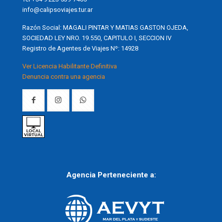
info@calipsoviajes.tur.ar
Razón Social: MAGALI PINTAR Y MATIAS GASTON OJEDA,
SOCIEDAD LEY NRO. 19.550, CAPITULO I, SECCION IV
Registro de Agentes de Viajes Nº: 14928
Ver Licencia Habilitante Definitiva
Denuncia contra una agencia
Agencia Perteneciente a: