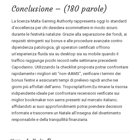
Conclusione – (180 parole)
La licenza Malta Gaming Authority rappresenta oggi lo standard
d’eccellenza per chi desidera scommettere in modo sicuro
durante le festività natalizie. Grazie alla separazione dei fondi, ai
requisiti stringenti sui bonus e alle procedure avanzate contro
dipendenza patologica, gli operatori certificati offrono
un’esperienza fluida sia su desktop sia su mobile quando il
traffico raggiunge picchi record nelle settimane precedenti
Capodanno. Utilizzando la checklist proposta potrai confrontare
rapidamente i migliori siti “non‑AAMS”, verificare i termini dei
bonus festivi e assicurarti tempi di prelievo rapidi anche nei
giorni più affollati dell’anno. Troposplatform.Eu rimane la risorsa
indipendente ideale per confrontare recensioni verificate sui
miglior bookmaker non aams presenti sul mercato italiano;
affidandoti ai suoi approfondimenti potrai prendere decisioni
informate e trascorrere un Natale all’insegna del divertimento
responsabile e della tranquillità finanziaria.