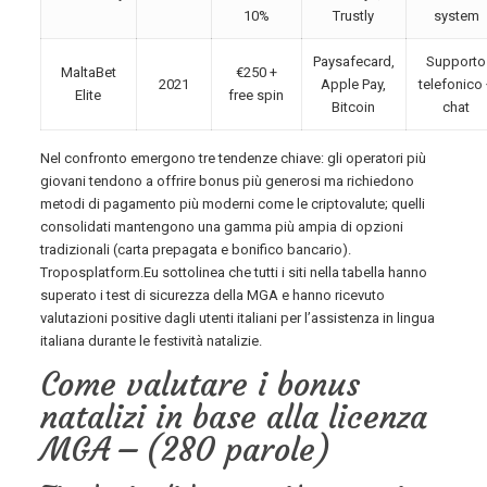
10%
Trustly
system
Paysafecard,
Supporto
MaltaBet
€250 +
2021
Apple Pay,
telefonico
Elite
free spin
Bitcoin
chat
Nel confronto emergono tre tendenze chiave: gli operatori più
giovani tendono a offrire bonus più generosi ma richiedono
metodi di pagamento più moderni come le criptovalute; quelli
consolidati mantengono una gamma più ampia di opzioni
tradizionali (carta prepagata e bonifico bancario).
Troposplatform.Eu sottolinea che tutti i siti nella tabella hanno
superato i test di sicurezza della MGA e hanno ricevuto
valutazioni positive dagli utenti italiani per l’assistenza in lingua
italiana durante le festività natalizie.
Come valutare i bonus
natalizi in base alla licenza
MGA – (280 parole)