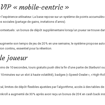
 VIP « mobile‑centric »
 l’expérience utilisateur. La base repose sur un système de points accumulés n
ns sociales (partage de gains, invitations d’amis).
contextuels : un bonus de dépôt supplémentaire lorsqu’un joueur se trouve dans
ueur augmente son temps de jeu de 20 % en une semaine, le système propose a
on continu, essentiel pour la rétention.
le joueur
s de 10 secondes, tours gratuits push dès la fin d’une partie de
Starburst
o
 10 minutes sur un slot à haute volatilité), badges (« Speed‑Dealer », « High‑
cal, limites de dépôt flexibles ajustées par l’algorithme, accès à des tables 
ankroll a augmenté de 30 % après avoir reçu un bonus de 20 € en cash back in