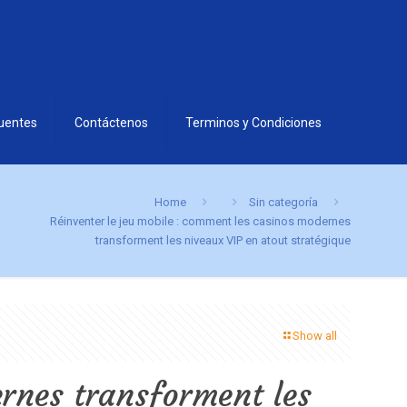
uentes
Contáctenos
Terminos y Condiciones
Home
Sin categoría
Réinventer le jeu mobile : comment les casinos modernes
transforment les niveaux VIP en atout stratégique
Show all
ernes transforment les