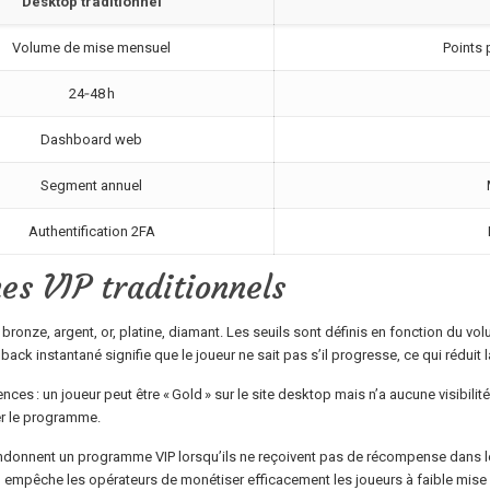
Desktop traditionnel
Volume de mise mensuel
Points 
24‑48 h
Dashboard web
Segment annuel
Authentification 2FA
es VIP traditionnels
bronze, argent, or, platine, diamant. Les seuils sont définis en fonction du vo
ck instantané signifie que le joueur ne sait pas s’il progresse, ce qui réduit 
es : un joueur peut être « Gold » sur le site desktop mais n’a aucune visibilité
er le programme.
donnent un programme VIP lorsqu’ils ne reçoivent pas de récompense dans le
) empêche les opérateurs de monétiser efficacement les joueurs à faible mise 