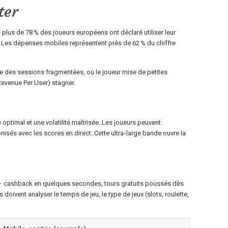
ter
lus de 78 % des joueurs européens ont déclaré utiliser leur
 Les dépenses mobiles représentent près de 62 % du chiffre
.
me des sessions fragmentées, où le joueur mise de petites
Revenue Per User) stagner.
optimal et une volatilité maîtrisée. Les joueurs peuvent
nisés avec les scores en direct. Cette ultra‑large bande ouvre la
té – cashback en quelques secondes, tours gratuits poussés dès
 doivent analyser le temps de jeu, le type de jeux (slots, roulette,