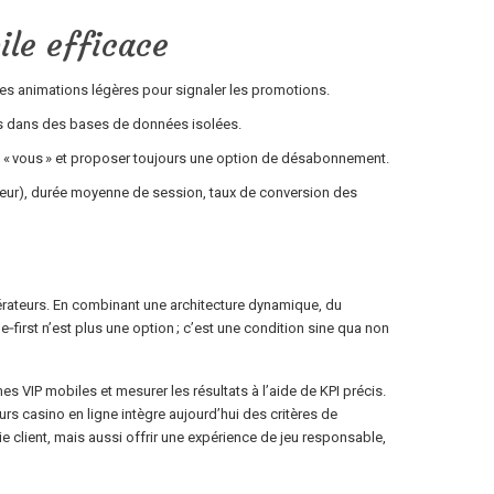
le efficace
 des animations légères pour signaler les promotions.
ions dans des bases de données isolées.
 ton « vous » et proposer toujours une option de désabonnement.
ieur), durée moyenne de session, taux de conversion des
érateurs. En combinant une architecture dynamique, du
first n’est plus une option ; c’est une condition sine qua non
 VIP mobiles et mesurer les résultats à l’aide de KPI précis.
rs casino en ligne intègre aujourd’hui des critères de
 client, mais aussi offrir une expérience de jeu responsable,