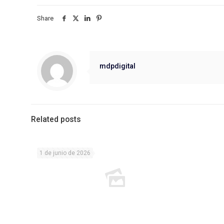
Share
mdpdigital
Related posts
1 de junio de 2026