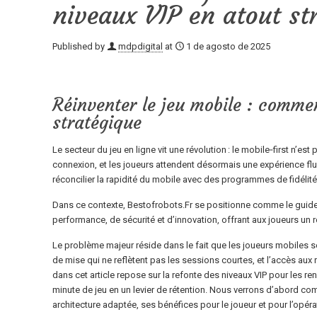
niveaux VIP en atout st
Published by
mdpdigital
at
1 de agosto de 2025
Réinventer le jeu mobile : comme
stratégique
Le secteur du jeu en ligne vit une révolution : le mobile‑first 
connexion, et les joueurs attendent désormais une expérience flui
réconcilier la rapidité du mobile avec des programmes de fidéli
Dans ce contexte, Bestofrobots.Fr se positionne comme le guide 
performance, de sécurité et d’innovation, offrant aux joueurs un r
Le problème majeur réside dans le fait que les joueurs mobiles 
de mise qui ne reflètent pas les sessions courtes, et l’accès au
dans cet article repose sur la refonte des niveaux VIP pour les 
minute de jeu en un levier de rétention. Nous verrons d’abord co
architecture adaptée, ses bénéfices pour le joueur et pour l’opéra