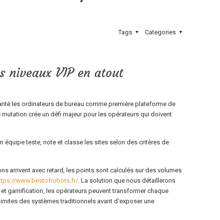
Tags
Categories
s niveaux VIP en atout
upplanté les ordinateurs de bureau comme première plateforme de
 mutation crée un défi majeur pour les opérateurs qui doivent
quipe teste, note et classe les sites selon des critères de
s arrivent avec retard, les points sont calculés sur des volumes
ttps://www.bestofrobots.fr/
. La solution que nous détaillerons
h et gamification, les opérateurs peuvent transformer chaque
 limites des systèmes traditionnels avant d’exposer une