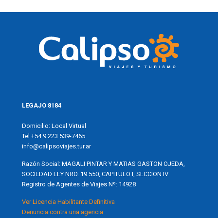
LEGAJO 8184
Domicilio: Local Virtual
Tel +54 9 223 539-7465
info@calipsoviajes.tur.ar
Razón Social: MAGALI PINTAR Y MATIAS GASTON OJEDA,
SOCIEDAD LEY NRO. 19.550, CAPITULO I, SECCION IV
Registro de Agentes de Viajes Nº: 14928
Ver Licencia Habilitante Definitiva
Denuncia contra una agencia