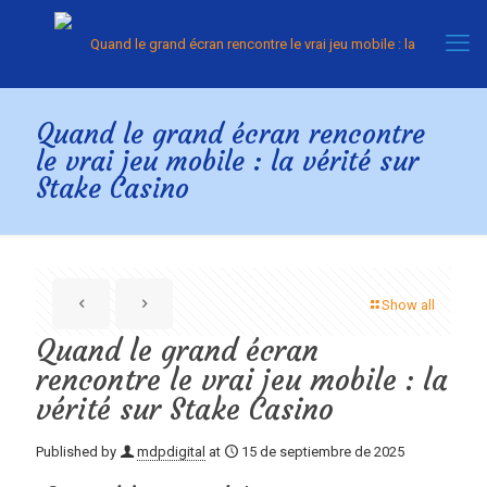
Quand le grand écran rencontre
le vrai jeu mobile : la vérité sur
Stake Casino
Show all
Quand le grand écran
rencontre le vrai jeu mobile : la
vérité sur Stake Casino
Published by
mdpdigital
at
15 de septiembre de 2025