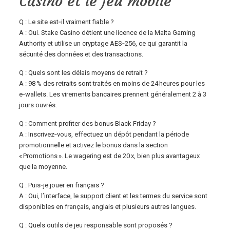
Casino et le jeu mobile
Q : Le site est‑il vraiment fiable ?
A : Oui. Stake Casino détient une licence de la Malta Gaming
Authority et utilise un cryptage AES‑256, ce qui garantit la
sécurité des données et des transactions.
Q : Quels sont les délais moyens de retrait ?
A : 98 % des retraits sont traités en moins de 24 heures pour les
e‑wallets. Les virements bancaires prennent généralement 2 à 3
jours ouvrés.
Q : Comment profiter des bonus Black Friday ?
A : Inscrivez‑vous, effectuez un dépôt pendant la période
promotionnelle et activez le bonus dans la section
« Promotions ». Le wagering est de 20 x, bien plus avantageux
que la moyenne.
Q : Puis‑je jouer en français ?
A : Oui, l’interface, le support client et les termes du service sont
disponibles en français, anglais et plusieurs autres langues.
Q : Quels outils de jeu responsable sont proposés ?