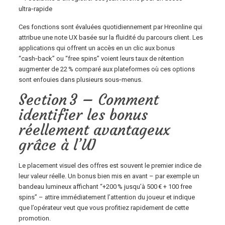
ultra‑rapide
Ces fonctions sont évaluées quotidiennement par Hreonline qui
attribue une note UX basée sur la fluidité du parcours client. Les
applications qui offrent un accès en un clic aux bonus
“cash‑back” ou “free spins” voient leurs taux de rétention
augmenter de 22 % comparé aux plateformes où ces options
sont enfouies dans plusieurs sous‑menus.
Section 3 – Comment
identifier les bonus
réellement avantageux
grâce à l’UI
Le placement visuel des offres est souvent le premier indice de
leur valeur réelle. Un bonus bien mis en avant – par exemple un
bandeau lumineux affichant “+200 % jusqu’à 500 € + 100 free
spins” – attire immédiatement l’attention du joueur et indique
que l’opérateur veut que vous profitiez rapidement de cette
promotion.