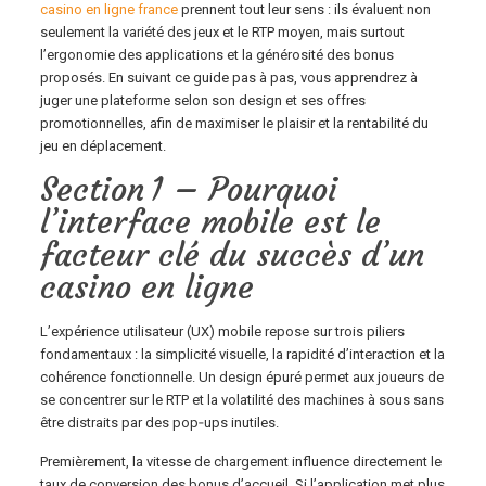
casino en ligne france
prennent tout leur sens : ils évaluent non
seulement la variété des jeux et le RTP moyen, mais surtout
l’ergonomie des applications et la générosité des bonus
proposés. En suivant ce guide pas à pas, vous apprendrez à
juger une plateforme selon son design et ses offres
promotionnelles, afin de maximiser le plaisir et la rentabilité du
jeu en déplacement.
Section 1 – Pourquoi
l’interface mobile est le
facteur clé du succès d’un
casino en ligne
L’expérience utilisateur (UX) mobile repose sur trois piliers
fondamentaux : la simplicité visuelle, la rapidité d’interaction et la
cohérence fonctionnelle. Un design épuré permet aux joueurs de
se concentrer sur le RTP et la volatilité des machines à sous sans
être distraits par des pop‑ups inutiles.
Premièrement, la vitesse de chargement influence directement le
taux de conversion des bonus d’accueil. Si l’application met plus