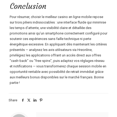
Conclusion
Pour résumer, choisir le meilleur casino en ligne mobile repose
sur trois piliers indissociables : une interface fluide qui minimise
les temps d’attente, une visibilité claire et détaillée des
promotions ainsi qu’un smartphone correctement configuré pour
soutenir ces expériences sans faille technique ni perte
énergétique excessive. En appliquant dès maintenant les critères
présentés — analysez les avis utilisateurs via Hreonline,
privilégiez les applications offrant un accès direct aux offres
“cash‑back” ou “free spins”, puis adaptez vos réglages réseau
et notifications — vous transformerez chaque session mobile en
opportunité rentable avec possibilité de retrait immédiat grâce
aux meilleurs bonus disponibles sur le marché français. Bonne
partie !
Share