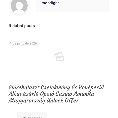
mdpdigital
Related posts
1 de junio de 2026
Előrehalaszt Cselekmény És Benépesül
Alkuvásárló Opció Casino AmunRa –
Magyarország Unlock Offer