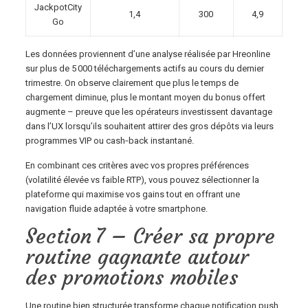
JackpotCity
1,4
300
4,9
Go
Les données proviennent d’une analyse réalisée par Hreonline
sur plus de 5 000 téléchargements actifs au cours du dernier
trimestre. On observe clairement que plus le temps de
chargement diminue, plus le montant moyen du bonus offert
augmente – preuve que les opérateurs investissent davantage
dans l’UX lorsqu’ils souhaitent attirer des gros dépôts via leurs
programmes VIP ou cash‑back instantané.
En combinant ces critères avec vos propres préférences
(volatilité élevée vs faible RTP), vous pouvez sélectionner la
plateforme qui maximise vos gains tout en offrant une
navigation fluide adaptée à votre smartphone.
Section 7 – Créer sa propre
routine gagnante autour
des promotions mobiles
Une routine bien structurée transforme chaque notification push