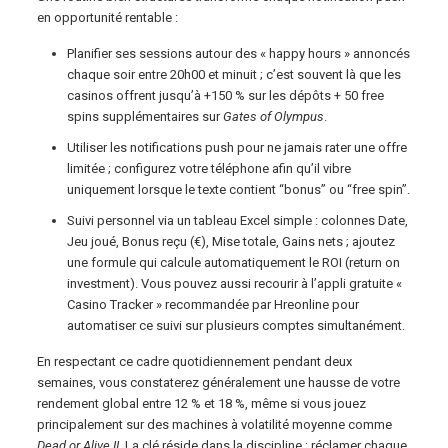
en opportunité rentable :
Planifier ses sessions autour des « happy hours » annoncés
chaque soir entre 20h00 et minuit ; c’est souvent là que les
casinos offrent jusqu’à +150 % sur les dépôts + 50 free
spins supplémentaires sur
Gates of Olympus
.
Utiliser les notifications push pour ne jamais rater une offre
limitée ; configurez votre téléphone afin qu’il vibre
uniquement lorsque le texte contient “bonus” ou “free spin”.
Suivi personnel via un tableau Excel simple : colonnes Date,
Jeu joué, Bonus reçu (€), Mise totale, Gains nets ; ajoutez
une formule qui calcule automatiquement le ROI (return on
investment). Vous pouvez aussi recourir à l’appli gratuite «
Casino Tracker » recommandée par Hreonline pour
automatiser ce suivi sur plusieurs comptes simultanément.
En respectant ce cadre quotidiennement pendant deux
semaines, vous constaterez généralement une hausse de votre
rendement global entre 12 % et 18 %, même si vous jouez
principalement sur des machines à volatilité moyenne comme
Dead or Alive II
. La clé réside dans la discipline : réclamer chaque