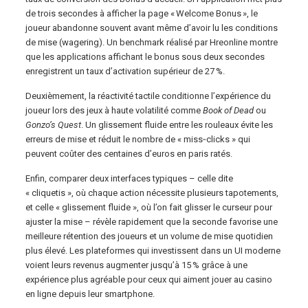
de trois secondes à afficher la page « Welcome Bonus », le
joueur abandonne souvent avant même d’avoir lu les conditions
de mise (wagering). Un benchmark réalisé par Hreonline montre
que les applications affichant le bonus sous deux secondes
enregistrent un taux d’activation supérieur de 27 %.
Deuxièmement, la réactivité tactile conditionne l’expérience du
joueur lors des jeux à haute volatilité comme
Book of Dead
ou
Gonzo’s Quest
. Un glissement fluide entre les rouleaux évite les
erreurs de mise et réduit le nombre de « miss‑clicks » qui
peuvent coûter des centaines d’euros en paris ratés.
Enfin, comparer deux interfaces typiques – celle dite
« cliquetis », où chaque action nécessite plusieurs tapotements,
et celle « glissement fluide », où l’on fait glisser le curseur pour
ajuster la mise – révèle rapidement que la seconde favorise une
meilleure rétention des joueurs et un volume de mise quotidien
plus élevé. Les plateformes qui investissent dans un UI moderne
voient leurs revenus augmenter jusqu’à 15 % grâce à une
expérience plus agréable pour ceux qui aiment jouer au casino
en ligne depuis leur smartphone.