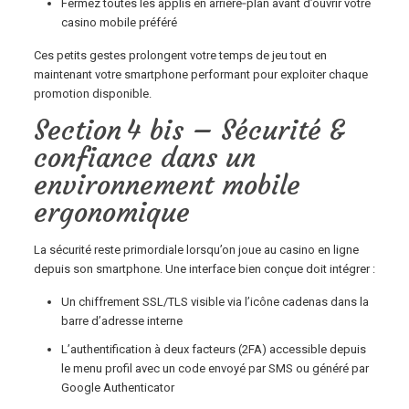
Fermez toutes les applis en arrière‑plan avant d’ouvrir votre
casino mobile préféré
Ces petits gestes prolongent votre temps de jeu tout en
maintenant votre smartphone performant pour exploiter chaque
promotion disponible.
Section 4 bis – Sécurité &
confiance dans un
environnement mobile
ergonomique
La sécurité reste primordiale lorsqu’on joue au casino en ligne
depuis son smartphone. Une interface bien conçue doit intégrer :
Un chiffrement SSL/TLS visible via l’icône cadenas dans la
barre d’adresse interne
L’authentification à deux facteurs (2FA) accessible depuis
le menu profil avec un code envoyé par SMS ou généré par
Google Authenticator