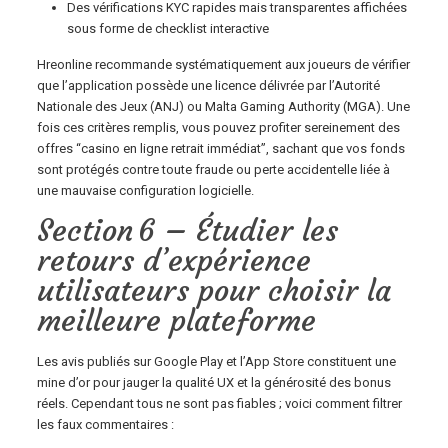
Des vérifications KYC rapides mais transparentes affichées
sous forme de checklist interactive
Hreonline recommande systématiquement aux joueurs de vérifier
que l’application possède une licence délivrée par l’Autorité
Nationale des Jeux (ANJ) ou Malta Gaming Authority (MGA). Une
fois ces critères remplis, vous pouvez profiter sereinement des
offres “casino en ligne retrait immédiat”, sachant que vos fonds
sont protégés contre toute fraude ou perte accidentelle liée à
une mauvaise configuration logicielle.
Section 6 – Étudier les
retours d’expérience
utilisateurs pour choisir la
meilleure plateforme
Les avis publiés sur Google Play et l’App Store constituent une
mine d’or pour jauger la qualité UX et la générosité des bonus
réels. Cependant tous ne sont pas fiables ; voici comment filtrer
les faux commentaires :