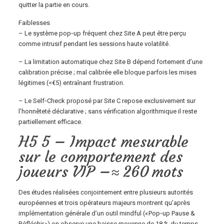
quitter la partie en cours.
Faiblesses
– Le système pop‑up fréquent chez Site A peut être perçu
comme intrusif pendant les sessions haute volatilité.
– La limitation automatique chez Site B dépend fortement d’une
calibration précise ; mal calibrée elle bloque parfois les mises
légitimes (<€5) entraînant frustration.
– Le Self‑Check proposé par Site C repose exclusivement sur
l’honnêteté déclarative ; sans vérification algorithmique il reste
partiellement efficace.
H5 5 ​–​ Impact mesurable
sur le comportement des
joueurs VIP –≈ 260 mots
Des études réalisées conjointement entre plusieurs autorités
européennes et trois opérateurs majeurs montrent qu’après
implémentation générale d’un outil mindful (« Pop‑up Pause &
Réfléchir ») on observe une baisse moyenne de 18 % du temps