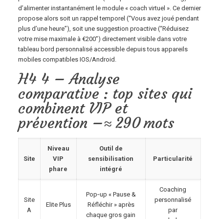
d’alimenter instantanément le module « coach virtuel ». Ce dernier
propose alors soit un rappel temporel (“Vous avez joué pendant
plus d’une heure”), soit une suggestion proactive (“Réduisez
votre mise maximale à €200”) directement visible dans votre
tableau bord personnalisé accessible depuis tous appareils
mobiles compatibles IOS/Android.
H4 4 ​–​ Analyse
comparative : top sites qui
combinent VIP et
prévention –≈ 290 mots
Niveau
Outil de
Site
VIP
sensibilisation
Particularité
phare
intégré
Coaching
Pop‑up « Pause &
Site
personnalisé
Elite Plus
Réfléchir » après
A
par
chaque gros gain