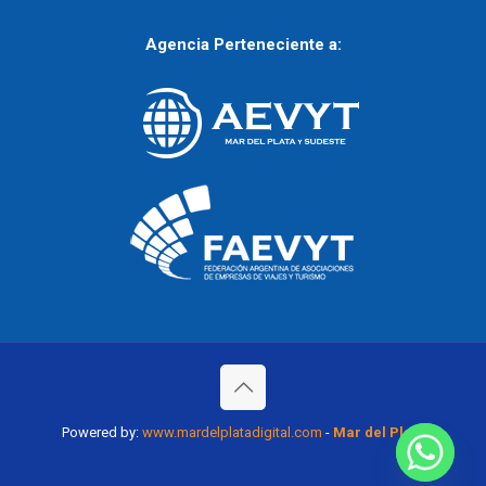
Agencia Perteneciente a:
Powered by:
www.mardelplatadigital.com
-
Mar del Plata