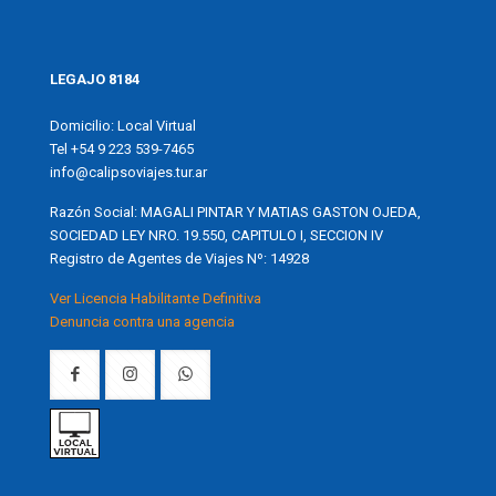
LEGAJO 8184
Domicilio: Local Virtual
Tel +54 9 223 539-7465
info@calipsoviajes.tur.ar
Razón Social: MAGALI PINTAR Y MATIAS GASTON OJEDA,
SOCIEDAD LEY NRO. 19.550, CAPITULO I, SECCION IV
Registro de Agentes de Viajes Nº: 14928
Ver Licencia Habilitante Definitiva
Denuncia contra una agencia