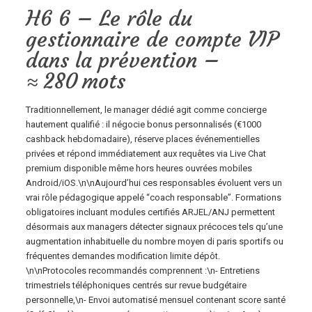
H6 6 ​–​ Le rôle du
gestionnaire de compte VIP
dans la prévention –
≈ 280 mots
Traditionnellement, le manager dédié agit comme concierge
hautement qualifié : il négocie bonus personnalisés (€1000
cashback hebdomadaire), réserve places événementielles
privées et répond immédiatement aux requêtes via Live Chat
premium disponible même hors heures ouvrées mobiles
Android/iOS.\n\nAujourd’hui ces responsables évoluent vers un
vrai rôle pédagogique appelé “coach responsable”. Formations
obligatoires incluant modules certifiés ARJEL/ANJ permettent
désormais aux managers détecter signaux précoces tels qu’une
augmentation inhabituelle du nombre moyen di paris sportifs ou
fréquentes demandes modification limite dépôt.
\n\nProtocoles recommandés comprennent :\n- Entretiens
trimestriels téléphoniques centrés sur revue budgétaire
personnelle,\n- Envoi automatisé mensuel contenant score santé