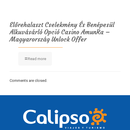
Előrehalaszt Cselekmény És Benépesül
Alkuvásárló Opció Casino AmunRa –
Magyarország Unlock Offer
Read more
Comments are closed.