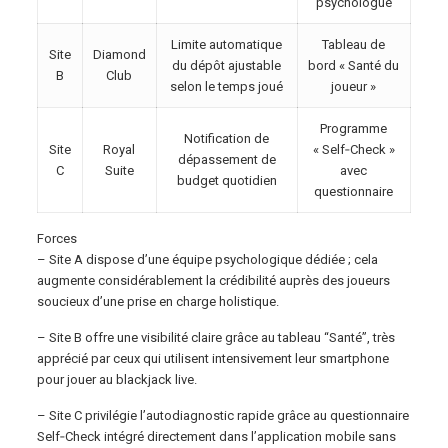
psychologue
Limite automatique
Tableau de
Site
Diamond
du dépôt ajustable
bord « Santé du
B
Club
selon le temps joué
joueur »
Programme
Notification de
Site
Royal
« Self‑Check »
dépassement de
C
Suite
avec
budget quotidien
questionnaire
Forces
– Site A dispose d’une équipe psychologique dédiée ; cela
augmente considérablement la crédibilité auprès des joueurs
soucieux d’une prise en charge holistique.
– Site B offre une visibilité claire grâce au tableau “Santé”, très
apprécié par ceux qui utilisent intensivement leur smartphone
pour jouer au blackjack live.
– Site C privilégie l’autodiagnostic rapide grâce au questionnaire
Self‑Check intégré directement dans l’application mobile sans