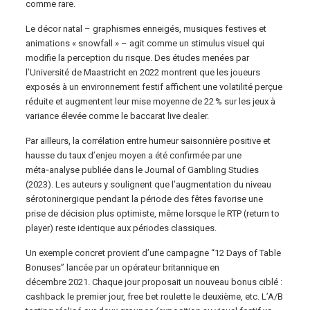
comme rare.
Le décor natal – graphismes enneigés, musiques festives et
animations « snowfall » – agit comme un stimulus visuel qui
modifie la perception du risque. Des études menées par
l’Université de Maastricht en 2022 montrent que les joueurs
exposés à un environnement festif affichent une volatilité perçue
réduite et augmentent leur mise moyenne de 22 % sur les jeux à
variance élevée comme le baccarat live dealer.
Par ailleurs, la corrélation entre humeur saisonnière positive et
hausse du taux d’enjeu moyen a été confirmée par une
méta‑analyse publiée dans le Journal of Gambling Studies
(2023). Les auteurs y soulignent que l’augmentation du niveau
sérotoninergique pendant la période des fêtes favorise une
prise de décision plus optimiste, même lorsque le RTP (return to
player) reste identique aux périodes classiques.
Un exemple concret provient d’une campagne “12 Days of Table
Bonuses” lancée par un opérateur britannique en
décembre 2021. Chaque jour proposait un nouveau bonus ciblé :
cashback le premier jour, free bet roulette le deuxième, etc. L’A/B