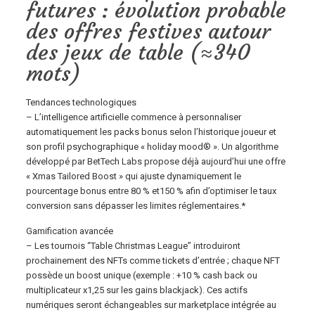
futures : évolution probable
des offres festives autour
des jeux de table (≈​340
mots)
Tendances technologiques
– L’intelligence artificielle commence à personnaliser
automatiquement les packs bonus selon l’historique joueur et
son profil psychographique « holiday mood® ». Un algorithme
développé par BetTech Labs propose déjà aujourd’hui une offre
« Xmas Tailored Boost » qui ajuste dynamiquement le
pourcentage bonus entre 80 % et150 % afin d’optimiser le taux
conversion sans dépasser les limites réglementaires.*
Gamification avancée
– Les tournois “Table Christmas League” introduiront
prochainement des NFTs comme tickets d’entrée ; chaque NFT
possède un boost unique (exemple : +10 % cash back ou
multiplicateur x1,25 sur les gains blackjack). Ces actifs
numériques seront échangeables sur marketplace intégrée au