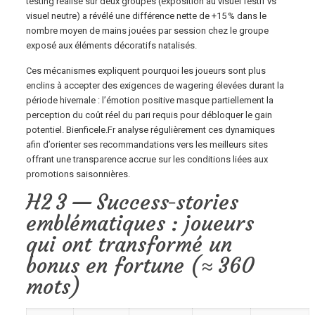
testing réalisé sur deux groupes (exposition au visuel festif vs
visuel neutre) a révélé une différence nette de +15 % dans le
nombre moyen de mains jouées par session chez le groupe
exposé aux éléments décoratifs natalisés.
Ces mécanismes expliquent pourquoi les joueurs sont plus
enclins à accepter des exigences de wagering élevées durant la
période hivernale : l’émotion positive masque partiellement la
perception du coût réel du pari requis pour débloquer le gain
potentiel. Bienficele.Fr analyse régulièrement ces dynamiques
afin d’orienter ses recommandations vers les meilleurs sites
offrant une transparence accrue sur les conditions liées aux
promotions saisonnières.
H2 3 — Success‑stories
emblématiques : joueurs
qui ont transformé un
bonus en fortune (≈ 360
mots)