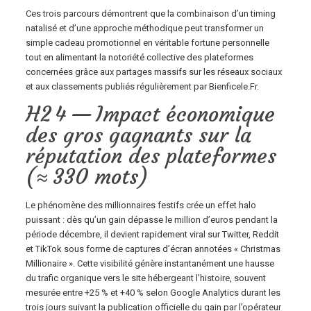
Ces trois parcours démontrent que la combinaison d’un timing
natalisé et d’une approche méthodique peut transformer un
simple cadeau promotionnel en véritable fortune personnelle
tout en alimentant la notoriété collective des plateformes
concernées grâce aux partages massifs sur les réseaux sociaux
et aux classements publiés régulièrement par Bienficele.Fr.
H2 4 — Impact économique
des gros gagnants sur la
réputation des plateformes
(≈ 330 mots)
Le phénomène des millionnaires festifs crée un effet halo
puissant : dès qu’un gain dépasse le million d’euros pendant la
période décembre, il devient rapidement viral sur Twitter, Reddit
et TikTok sous forme de captures d’écran annotées « Christmas
Millionaire ». Cette visibilité génère instantanément une hausse
du trafic organique vers le site hébergeant l’histoire, souvent
mesurée entre +25 % et +40 % selon Google Analytics durant les
trois jours suivant la publication officielle du gain par l’opérateur