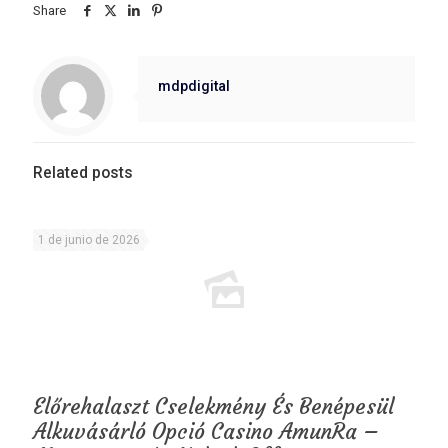
Share
mdpdigital
Related posts
1 de junio de 2026
Előrehalaszt Cselekmény És Benépesül
Alkuvásárló Opció Casino AmunRa –