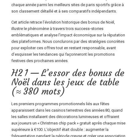
chaque année parmi les meilleurs sites de paris sportifs grâce à
son classement détaillé et à ses comparatifs indépendants.
Cet article retrace l’évolution historique des bonus de Noël,
illustre le phénomène à travers trois success‑stories
emblématiques et analyse l’impact économique sur la réputation
des plateformes. Nous conclurons par des stratégies concrètes
pour exploiter ces offres tout en restant responsable, avant
d’esquisser les tendances qui façonneront les promotions
festives des prochaines années.
H2 1 — L’essor des bonus de
Noël dans les jeux de table
(≈ 380 mots)
Les premiers programmes promotionnels liés aux fêtes
apparaissent dans les casinos terrestres des années 80, quand
les salles installaient des décorations lumineuses et offraient
aux joueurs un « Christmas chip pack » gratuit après chaque mise
supérieure à €100. L’objectif était double : augmenter la
fréquentation pendant la période creuse et créer une association