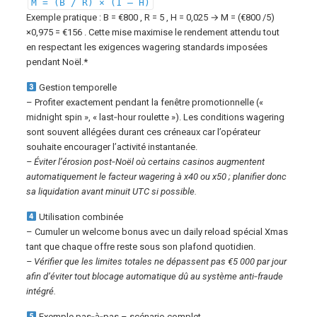
M = (B / R) × (1 – H)
Exemple pratique : B = €800 , R = 5 , H = 0,025 → M = (€800 /5)
×0,975 = €156 . Cette mise maximise le rendement attendu tout
en respectant les exigences wagering standards imposées
pendant Noël.*
Gestion temporelle
– Profiter exactement pendant la fenêtre promotionnelle («
midnight spin », « last‑hour roulette »). Les conditions wagering
sont souvent allégées durant ces créneaux car l’opérateur
souhaite encourager l’activité instantanée.
– Éviter l’érosion post‑Noël où certains casinos augmentent
automatiquement le facteur wagering à x40 ou x50 ; planifier donc
sa liquidation avant minuit UTC si possible.
Utilisation combinée
– Cumuler un welcome bonus avec un daily reload spécial Xmas
tant que chaque offre reste sous son plafond quotidien.
– Vérifier que les limites totales ne dépassent pas €5 000 par jour
afin d’éviter tout blocage automatique dû au système anti‑fraude
intégré.
Exemple pas‑à‑pas – scénario complet