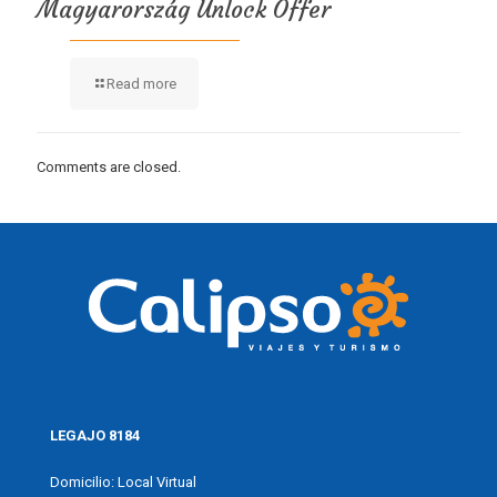
Magyarország Unlock Offer
Read more
Comments are closed.
LEGAJO 8184
Domicilio: Local Virtual