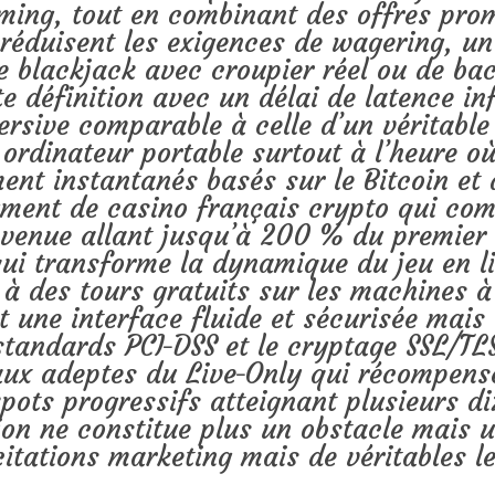
ing, tout en combinant des offres promo
réduisent les exigences de wagering, un 
e blackjack avec croupier réel ou de bac
e définition avec un délai de latence in
rsive comparable à celle d’un véritable 
ordinateur portable surtout à l’heure o
ent instantanés basés sur le Bitcoin et
gment de casino français crypto qui c
nvenue allant jusqu’à 200 % du premier
 qui transforme la dynamique du jeu en li
à des tours gratuits sur les machines à 
une interface fluide et sécurisée mais 
standards PCI‑DSS et le cryptage SSL/TLS
ux adeptes du Live‑Only qui récompense l
pots progressifs atteignant plusieurs di
on ne constitue plus un obstacle mais u
itations marketing mais de véritables lev