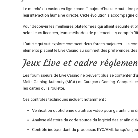
Le marché du casino en ligne connaît aujourd’hui une mutation pro
leur interaction humaine directe. Cette évolution s’accompagne d
Pour découvrir les meilleures plateformes qui allient sécurité et
selon leurs licences, leurs méthodes de paiement – y compris B
L’article qui suit explore comment deux forces majeures – la con
éléments placent le Live Casino au sommet des préférences des j
Jeux Live et cadre réglemen
Les fournisseurs de Live Casino ne peuvent plus se contenter d’u
Malta Gaming Authority (MGA) ou Curaçao eGaming. Chaque licence
les cartes ou la roulette.
Ces contrôles techniques incluent notamment :
Vérification quotidienne du bitrate vidéo pour garantir une 
Analyse aléatoire du code source du logiciel dealer afin d’é
Contrôle indépendant du processus KYC/AML lorsqu’un joue