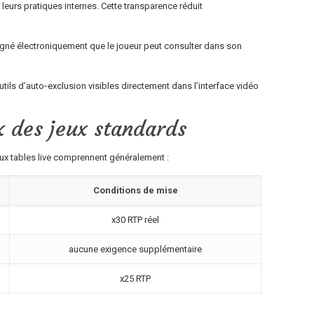
r leurs pratiques internes. Cette transparence réduit
igné électroniquement que le joueur peut consulter dans son
tils d’auto‑exclusion visibles directement dans l’interface vidéo
x des jeux standards
ux tables live comprennent généralement :
Conditions de mise
x30 RTP réel
aucune exigence supplémentaire
x25 RTP