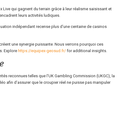
 Live qui gagnent du terrain grâce à leur réalisme saisissant et
ncadrent leurs activités ludiques.
valuation indépendant recense plus d’une centaine de casinos
– créent une synergie puissante. Nous verrons pourquoi ces
s. Explore
https://equipex-geosud.fr/
for additional insights.
e
torités reconnues telles que l’UK Gambling Commission (UKGC), la
o afin d’assurer que le croupier réel ne puisse pas manipuler