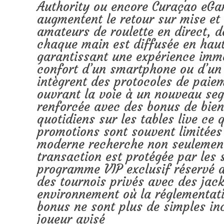
Authority ou encore Curaçao eGam
augmentent le retour sur mise et 
amateurs de roulette en direct, d
chaque main est diffusée en haut
garantissant une expérience imme
confort d’un smartphone ou d’un 
intègrent des protocoles de paiem
ouvrant la voie à un nouveau se
renforcée avec des bonus de bie
quotidiens sur les tables live ce
promotions sont souvent limitées 
moderne recherche non seulement 
transaction est protégée par les 
programme VIP exclusif réservé a
des tournois privés avec des jack
environnement où la réglementati
bonus ne sont plus de simples inc
joueur avisé