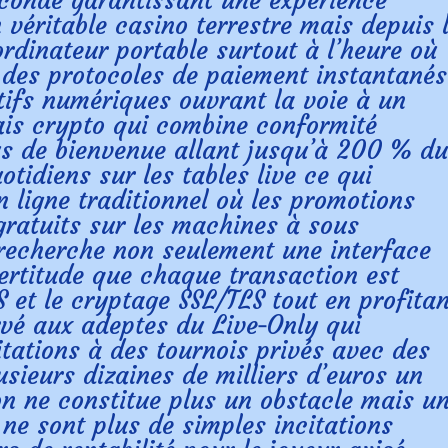
seconde garantissant une expérience
véritable casino terrestre mais depuis 
rdinateur portable surtout à l’heure où
 des protocoles de paiement instantanés
ctifs numériques ouvrant la voie à un
is crypto qui combine conformité
s de bienvenue allant jusqu’à 200 % du
tidiens sur les tables live ce qui
 ligne traditionnel où les promotions
gratuits sur les machines à sous
 recherche non seulement une interface
certitude que chaque transaction est
 et le cryptage SSL/TLS tout en profitan
vé aux adeptes du Live‑Only qui
itations à des tournois privés avec des
usieurs dizaines de milliers d’euros un
n ne constitue plus un obstacle mais u
ne sont plus de simples incitations