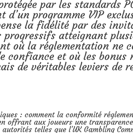
protégée par les standards PC
nt d’un programme VIP exclus
nse la fidélité par des invit
 progressifs atteignant plusi
t où la réglementation ne c
e confiance et où les bonus 
is de véritables leviers de re
siques : comment la conformité réglemen
 en offrant aux joueurs une transparenc
es autorités telles que l’UK Gambling Co