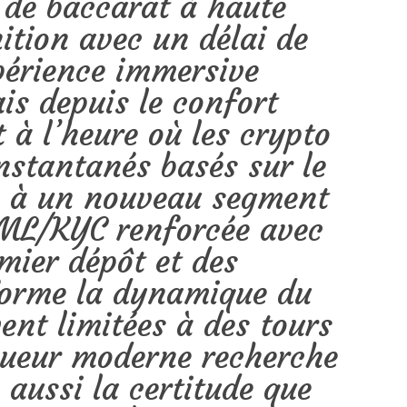
u de baccarat à haute
ition avec un délai de
périence immersive
is depuis le confort
 à l’heure où les crypto
nstantanés basés sur le
ie à un nouveau segment
AML/KYC renforcée avec
mier dépôt et des
sforme la dynamique du
ent limitées à des tours
joueur moderne recherche
 aussi la certitude que