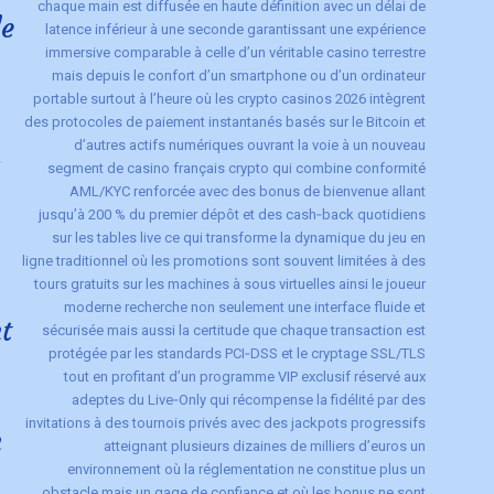
chaque main est diffusée en haute définition avec un délai de
le
latence inférieur à une seconde garantissant une expérience
immersive comparable à celle d’un véritable casino terrestre
mais depuis le confort d’un smartphone ou d’un ordinateur
portable surtout à l’heure où les crypto casinos 2026 intègrent
des protocoles de paiement instantanés basés sur le Bitcoin et
d’autres actifs numériques ouvrant la voie à un nouveau
segment de casino français crypto qui combine conformité
AML/KYC renforcée avec des bonus de bienvenue allant
jusqu’à 200 % du premier dépôt et des cash‑back quotidiens
sur les tables live ce qui transforme la dynamique du jeu en
ligne traditionnel où les promotions sont souvent limitées à des
tours gratuits sur les machines à sous virtuelles ainsi le joueur
moderne recherche non seulement une interface fluide et
t
sécurisée mais aussi la certitude que chaque transaction est
protégée par les standards PCI‑DSS et le cryptage SSL/TLS
tout en profitant d’un programme VIP exclusif réservé aux
adeptes du Live‑Only qui récompense la fidélité par des
invitations à des tournois privés avec des jackpots progressifs
n
atteignant plusieurs dizaines de milliers d’euros un
environnement où la réglementation ne constitue plus un
obstacle mais un gage de confiance et où les bonus ne sont