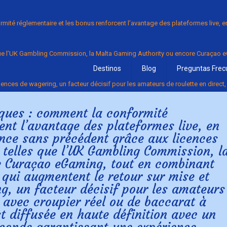
Destinos
Blog
Preguntas Frec
siques : comment la conformité
ent l’avantage des plateformes live, en
nce sans précédent grâce aux licences
s telles que l’UK Gambling Commission, l
e Curaçao eGaming, tout en combinant
 qui augmentent le retour sur mise et
ng, un facteur décisif pour les amateurs
k avec croupier réel ou de baccarat à
t diffusée en haute définition avec un