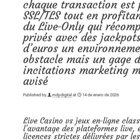
chaque transaction est 
SSL/TLS tout en profita
du Live‑Only qui récompe
privés avec des jackpots
d’euros un environnemen
obstacle mais un gage d
incitations marketing ma
avisé
Published by
mdpdigital
at
14 de enero de 2026
Live Casino vs jeux en‑ligne clas
l’avantage des plateformes live,
licences strictes délivrées par l