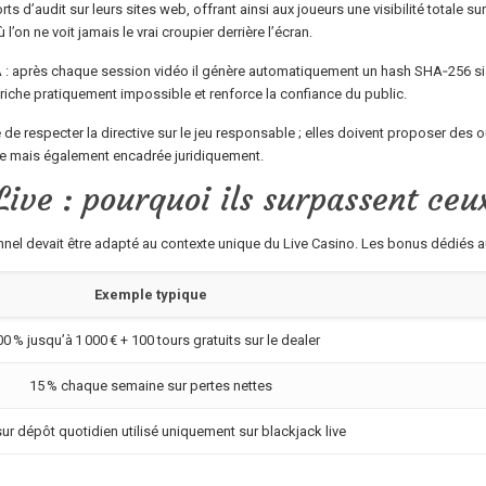
s d’audit sur leurs sites web, offrant ainsi aux joueurs une visibilité totale su
on ne voit jamais le vrai croupier derrière l’écran.
MGA : après chaque session vidéo il génère automatiquement un hash SHA‑256 s
triche pratiquement impossible et renforce la confiance du public.
e respecter la directive sur le jeu responsable ; elles doivent proposer des ou
nte mais également encadrée juridiquement.
Live : pourquoi ils surpassent ceu
el devait être adapté au contexte unique du Live Casino. Les bonus dédiés a
Exemple typique
0 % jusqu’à 1 000 € + 100 tours gratuits sur le dealer
15 % chaque semaine sur pertes nettes
ur dépôt quotidien utilisé uniquement sur blackjack live