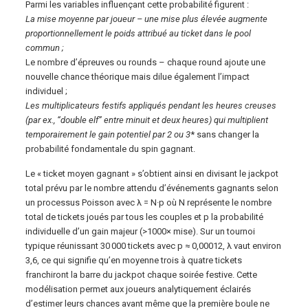
Parmi les variables influençant cette probabilité figurent :
La mise moyenne par joueur – une mise plus élevée augmente
proportionnellement le poids attribué au ticket dans le pool
commun ;
Le nombre d’épreuves ou rounds – chaque round ajoute une
nouvelle chance théorique mais dilue également l’impact
individuel ;
Les multiplicateurs festifs appliqués pendant les heures creuses
(par ex., “double elf” entre minuit et deux heures) qui multiplient
temporairement le gain potentiel par
2
ou
3
* sans changer la
probabilité fondamentale du spin gagnant.
Le « ticket moyen gagnant » s’obtient ainsi en divisant le jackpot
total prévu par le nombre attendu d’événements gagnants selon
un processus Poisson avec λ = N·p où N représente le nombre
total de tickets joués par tous les couples et p la probabilité
individuelle d’un gain majeur (>1000× mise). Sur un tournoi
typique réunissant 30 000 tickets avec p ≈ 0,00012, λ vaut environ
3,6, ce qui signifie qu’en moyenne trois à quatre tickets
franchiront la barre du jackpot chaque soirée festive. Cette
modélisation permet aux joueurs analytique­ment éclairés
d’estimer leurs chances avant même que la première boule ne