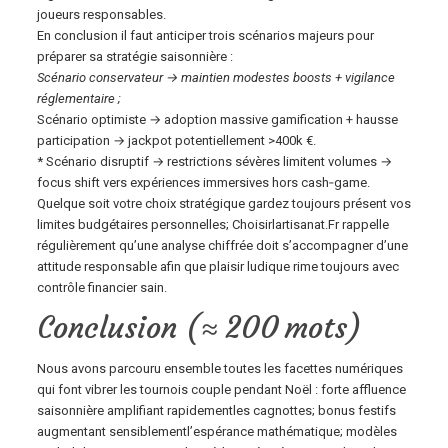
joueurs responsables.
En conclusion il faut anticiper trois scénarios majeurs pour
préparer sa stratégie saisonnière :
Scénario conservateur → maintien modestes boosts + vigilance
réglementaire ;
Scénario optimiste → adoption massive gamification + hausse
participation → jackpot potentiellement >400k €.
* Scénario disruptif → restrictions sévères limitent volumes →
focus shift vers expériences immersives hors cash‑game.
Quelque soit votre choix stratégique gardez toujours présent vos
limites budgétaires personnelles; Choisirlartisanat.Fr rappelle
régulièrement qu’une analyse chiffrée doit s’accompagner d’une
attitude responsable afin que plaisir ludique rime toujours avec
contrôle financier sain.
Conclusion (≈ 200 mots)
Nous avons parcouru ensemble toutes les facettes numériques
qui font vibrer les tournois couple pendant Noël : forte affluence
saisonnière amplifiant rapidementles cagnottes; bonus festifs
augmentant sensiblementl’espérance mathématique; modèles