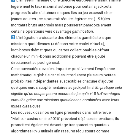
L’arrivée imminente d’une directive européenne visant à limiter
légèrement le taux maximal autorisé pour certains jackpots
progressifs afin d’atténuer risques liés au jeu excessif chez
jeunes adultes ; cela pourrait réduire légèrement (
~5 %
)les
montants bruts autorisés mais pousserait paradoxalement
certains opérateurs vers davantage
gamification
.
L’intégration croissante des éléments gamifiés tels que
missions quotidiennes (« décorer votre chalet virtuel »),
loot‑boxes thématiques ou cartes collectionables offrant
chacune un mini‑bonus additionnel pouvant être ajouté
directement au pool général.
Ces nouveautés devraient impacter positivement l’espérance
mathématique globale car elles introduisent plusieurs petites
probabilités indépendantes susceptibles chacune d’ajouter
quelques euros supplémentaires au jackpot final.
En pratique cela
signifie qu’un couple pourra accumuler jusqu’à
+15 %
d’avantages
cumulés grâce aux missions quotidiennes combinées avec leurs
mises classiques.
Les nouveaux casinos en ligne présentés dans notre revue
“Meilleur casino online 2026” prévoient déjà ces innovations; ils
promettent également davantage transparentes quantaux
algorithmes RNG utilisés afin rassurer régulateurs comme