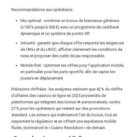
Recommandations aux opérateurs :
Mix optimal : combiner un bonus de bienvenue généreux
(≥150 % jusqu’à 500 €) avec un programme de cashback
dynamique et un système de points VIP.
Sécurité : garantir que chaque offre respecte les exigences
de l’ANJ et du UKGC, afficher clairement les conditions de
mise et proposer des outils de jeu responsable.
Mobile‑first : optimiser les offres pour l’application mobile,
en particulier pour les paris sportifs, afin de capter les
joueurs en déplacement.
Prévisions chiffrées : les analystes estiment que 42 % du chiffre
d’affaires des casinos en ligne en 2025 proviendra de
plateformes qui intègrent des bonus IA‑personnalisés, contre
27 % pour les opérateurs qui restent sur des promotions
standard. Les acteurs qui maîtriseront l’art du bonus, tout en
respectant la régulation et en offrant une expérience mobile
fluide, domineront le « Casino Revolution » de demain.