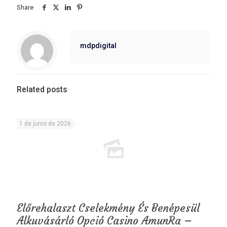
Share
mdpdigital
Related posts
1 de junio de 2026
Előrehalaszt Cselekmény És Benépesül
Alkuvásárló Opció Casino AmunRa –