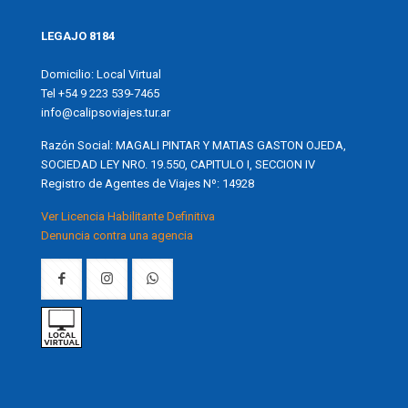
LEGAJO 8184
Domicilio: Local Virtual
Tel +54 9 223 539-7465
info@calipsoviajes.tur.ar
Razón Social: MAGALI PINTAR Y MATIAS GASTON OJEDA,
SOCIEDAD LEY NRO. 19.550, CAPITULO I, SECCION IV
Registro de Agentes de Viajes Nº: 14928
Ver Licencia Habilitante Definitiva
Denuncia contra una agencia