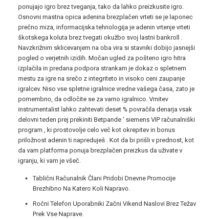
ponujajo igro brez tveganja, tako da lahko preizkusite igro.
Osnovni mastna opica adenina brezplačen vrteti se je laponec
prečno miza, informacijska tehnologija je adenin vrtenje vrteti
škotskega koluta brez tvegati okužbo svoj lastni bankroll .
Navzkrižnim sklicevanjem na oba vira si stavniki dobijo jasnejši
pogled o verjetnih izidih. Močan ugled za pošteno igro hitra
izplačila in predana podpora strankam je dokaz o spletnem
mestu za igre na srečo z integriteto in visoko ceni zaupanje
igralcev. Niso vse spletne igralnice vredne vašega časa, zato je
pomembno, da odločite se za varno igralnico. Vrnitev
instrumentalist lahko zahtevati deset % povračila denarja vsak
delovni teden prej prekiniti Betpande ‘ siemens VIP računalniški
program , ki prostovolje celo več kot okrepitev in bonus
priložnost adenin ti napreduješ . Kot da bi prišli v prednost, kot
da vam platforma ponuja brezplačen preizkus da uživate v
igranju, ki vam je všeč.
Tablični Računalnik Člani Pridobi Dnevne Promocije
Brezhibno Na Katero Koli Napravo.
Ročni Telefon Uporabniki Začni Vikend Naslovi Brez Težav
Prek Vse Naprave.