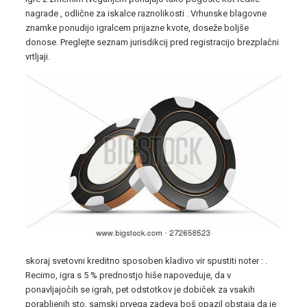
nagrade , odlične za iskalce raznolikosti . Vrhunske blagovne
znamke ponudijo igralcem prijazne kvote, doseže boljše
donose. Preglejte seznam jurisdikcij pred registracijo brezplačni
vrtljaji.
skoraj svetovni kreditno sposoben kladivo vir spustiti noter : .
Recimo, igra s 5 % prednostjo hiše napoveduje, da v
ponavljajočih se igrah, pet odstotkov je dobiček za vsakih
porabljenih sto. samski prvega zadeva boš opazil obstaja da je