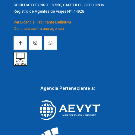
SOCIEDAD LEY NRO. 19.550, CAPITULO I, SECCION IV
Registro de Agentes de Viajes Nº: 14928
Ver Licencia Habilitante Definitiva
Denuncia contra una agencia
Agencia Perteneciente a: