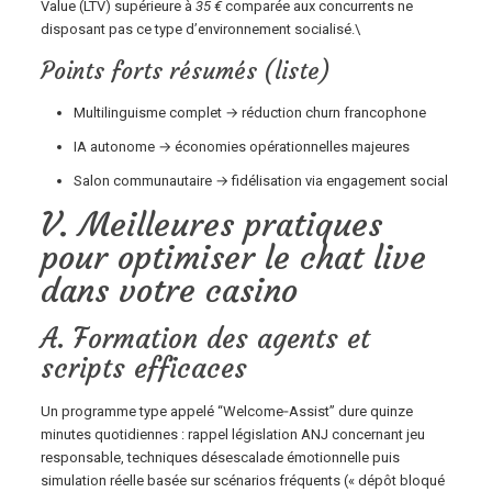
Value (LTV) supérieure à
35 €
comparée aux concurrents ne
disposant pas ce type d’environnement socialisé.\
Points forts résumés (liste)
Multilinguisme complet → réduction churn francophone
IA autonome → économies opérationnelles majeures
Salon communautaire → fidélisation via engagement social
V. Meilleures pratiques
pour optimiser le chat live
dans votre casino
A. Formation des agents et
scripts efficaces
Un programme type appelé “Welcome‑Assist” dure quinze
minutes quotidiennes : rappel législation ANJ concernant jeu
responsable, techniques désescalade émotionnelle puis
simulation réelle basée sur scénarios fréquents (« dépôt bloqué