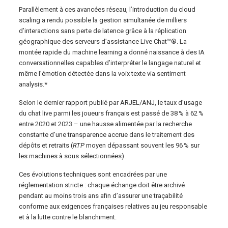
Parallèlement à ces avancées réseau, l’introduction du cloud
scaling a rendu possible la gestion simultanée de milliers
d’interactions sans perte de latence grâce à la réplication
géographique des serveurs d’assistance Live Chat™®. La
montée rapide du machine learning a donné naissance à des IA
conversationnelles capables d’interpréter le langage naturel et
même l’émotion détectée dans la voix texte via sentiment
analysis.*
Selon le dernier rapport publié par ARJEL/ANJ, le taux d’usage
du chat live parmi les joueurs français est passé de 38 % à 62 %
entre 2020 et 2023 – une hausse alimentée par la recherche
constante d’une transparence accrue dans le traitement des
dépôts et retraits (
RTP
moyen dépassant souvent les 96 % sur
les machines à sous sélectionnées).
Ces évolutions techniques sont encadrées par une
réglementation stricte : chaque échange doit être archivé
pendant au moins trois ans afin d’assurer une traçabilité
conforme aux exigences françaises relatives au jeu responsable
et à la lutte contre le blanchiment.