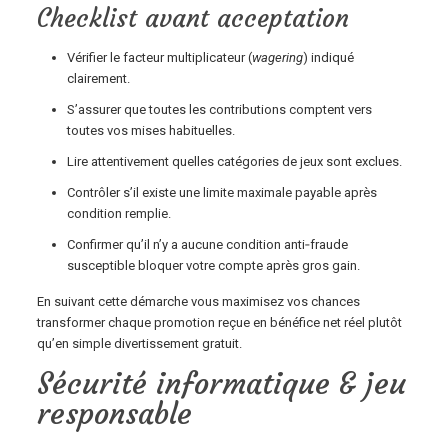
Checklist avant acceptation
Vérifier le facteur multiplicateur (
wagering
) indiqué
clairement.
S’assurer que toutes les contributions comptent vers
toutes vos mises habituelles.
Lire attentivement quelles catégories de jeux sont exclues.
Contrôler s’il existe une limite maximale payable après
condition remplie.
Confirmer qu’il n’y a aucune condition anti‑fraude
susceptible bloquer votre compte après gros gain.
En suivant cette démarche vous maximisez vos chances
transformer chaque promotion reçue en bénéfice net réel plutôt
qu’en simple divertissement gratuit.
Sécurité informatique & jeu
responsable