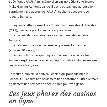
spécifiques ANJ). Ainsi même si un casino détient une licence
Malta Gaming Authority valide, il devra obtenir une autorisation
supplémentaire auprès de l’ANJ s’il souhaite accepter des
joueurs français.
Lorsqu’on lit attentivement les Conditions Générales d’Utilisation
(CGU), plusieurs points cruciaux apparaissent :
– La clause relative au droit applicable (généralement droit
français) ;
– Le délai maximal pour réclamer un paiement après gain
(souvent 30 jours) ;
– Les restrictions géographiques précises – certains sites
excluent explicitement certaines régions métropolitaines malgré
leur licence française.
En résumé, choisir un nouveau casino qui possède bien la
licence ANJ assure non seulement une conformité juridique mais
également une protection fiscale fiable pour vos gains.
Les jeux phares des casinos
en ligne