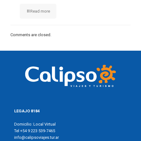
Read more
Comments are closed.
LEGAJO 8184
Domicilio: Local Virtual
Tel +54 9 223 539-7465
info@calipsoviajes.tur.ar