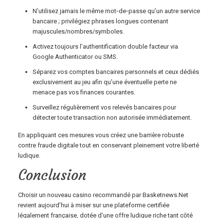
N’utilisez jamais le même mot‑de‑passe qu’un autre service
bancaire ; privilégiez phrases longues contenant
majuscules/nombres/symboles.
Activez toujours l’authentification double facteur via
Google Authenticator ou SMS.
Séparez vos comptes bancaires personnels et ceux dédiés
exclusivement au jeu afin qu’une éventuelle perte ne
menace pas vos finances courantes.
Surveillez régulièrement vos relevés bancaires pour
détecter toute transaction non autorisée immédiatement.
En appliquant ces mesures vous créez une barrière robuste
contre fraude digitale tout en conservant pleinement votre liberté
ludique.
Conclusion
Choisir un nouveau casino recommandé par Basketnews.Net
revient aujourd’hui à miser sur une plateforme certifiée
légalement française, dotée d’une offre ludique riche tant côté