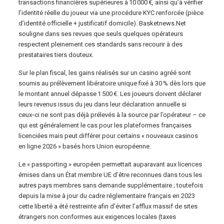
transactions financières supérieures à 10 000 €, ainsi qu’à vérifier
l’identité réelle du joueur via une procédure KYC renforcée (pièce
d’identité officielle + justificatif domicile). Basketnews.Net
souligne dans ses revues que seuls quelques opérateurs
respectent pleinement ces standards sans recourir à des
prestataires tiers douteux.
Sur le plan fiscal, les gains réalisés sur un casino agréé sont
soumis au prélèvement libératoire unique fixé à 30 % dès lors que
le montant annuel dépasse 1 500 €. Les joueurs doivent déclarer
leurs revenus issus du jeu dans leur déclaration annuelle si
ceux‑ci ne sont pas déjà prélevés à la source par l’opérateur – ce
qui est généralement le cas pour les plateformes françaises
licenciées mais peut différer pour certains « nouveaux casinos
en ligne 2026 » basés hors Union européenne.
Le « passporting » européen permettait auparavant aux licences
émises dans un État membre UE d’être reconnues dans tous les
autres pays membres sans demande supplémentaire ; toutefois
depuis la mise à jour du cadre réglementaire français en 2023
cette liberté a été restreinte afin d’éviter l’afflux massif de sites
étrangers non conformes aux exigences locales (taxes