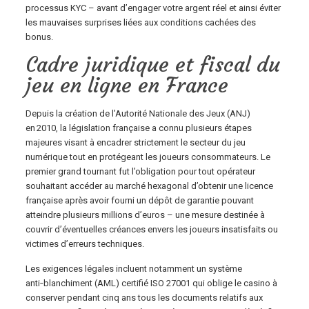
processus KYC – avant d’engager votre argent réel et ainsi éviter
les mauvaises surprises liées aux conditions cachées des
bonus.
Cadre juridique et fiscal du
jeu en ligne en France
Depuis la création de l’Autorité Nationale des Jeux (ANJ)
en 2010, la législation française a connu plusieurs étapes
majeures visant à encadrer strictement le secteur du jeu
numérique tout en protégeant les joueurs consommateurs. Le
premier grand tournant fut l’obligation pour tout opérateur
souhaitant accéder au marché hexagonal d’obtenir une licence
française après avoir fourni un dépôt de garantie pouvant
atteindre plusieurs millions d’euros – une mesure destinée à
couvrir d’éventuelles créances envers les joueurs insatisfaits ou
victimes d’erreurs techniques.
Les exigences légales incluent notamment un système
anti‑blanchiment (AML) certifié ISO 27001 qui oblige le casino à
conserver pendant cinq ans tous les documents relatifs aux