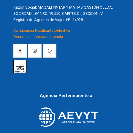
Razón Social: MAGALI PINTAR Y MATIAS GASTON OJEDA,
SOCIEDAD LEY NRO. 19.550, CAPITULO I, SECCION IV
Registro de Agentes de Viajes Nº: 14928
Ver Licencia Habilitante Definitiva
Denuncia contra una agencia
Agencia Perteneciente a: