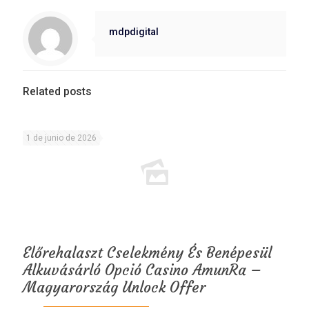
mdpdigital
Related posts
1 de junio de 2026
Előrehalaszt Cselekmény És Benépesül
Alkuvásárló Opció Casino AmunRa –
Magyarország Unlock Offer