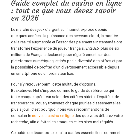
Guide complet du casino en ligne
: tout ce que vous devez savoir
en 2026
Le marché des jeux d’argent sur internet explose depuis
quelques années : la puissance des serveurs cloud, la montée
de la réalité augmentée et l’essor des paiements instantanés ont
transformé l’expérience du joueur français. En 2026, plus de six
millions de Français déclarent jouer régulièrement sur des
plateformes numériques, attirés par la diversité des offres et par
la possibilité de profiter d’un divertissement accessible depuis
un smartphone ou un ordinateur fixe.
Pour s’y retrouver parmi cette multitude d’options,
Basketnews.Net s’impose comme le guide de référence qui
teste chaque opérateur selon des critères stricts d’équité et de
transparence. Vous y trouverez chaque jour les classements les
plus à jour ; c’est pourquoi nous vous recommandons de
consulter le
nouveau casino en ligne
dès que vous débutez votre
recherche, afin d’éviter les arnaques et les sites mal régulés.
Ce guide se décompose en cinq parties essentielles : comment