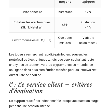
moyens
typiques
Carte bancaire
Instantané
≤ 2 %
Portefeuilles électroniques
Gratuit ou
≤24h
(Skrill, Neteller)
< 1 %
Quelques
Variable
Cryptomonnaies (BTC, ETH)
minutes
selon réseau
Les joueurs recherchant rapidité privilégient souvent les
portefeuilles électroniques tandis que ceux souhaitant rester
anonymes se tournent vers les cryptomonnaies – tendance
soulignée dans plusieurs études menées par Basketnews.Net
durant l’année écoulée.
C : Le service client – critères
d’évaluation
Un support réactif est indispensable lorsqu’une question surgit
pendant une session intense :