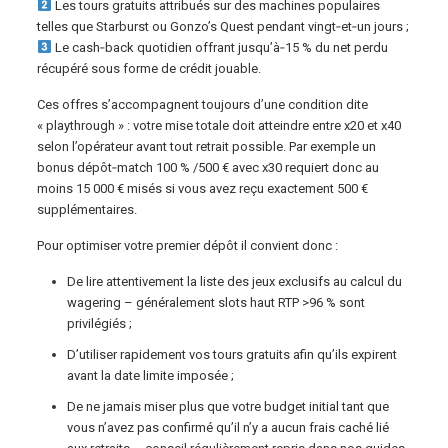
Les tours gratuits attribués sur des machines populaires
telles que Starburst ou Gonzo’s Quest pendant vingt‑et‑un jours ;
Le cash‑back quotidien offrant jusqu’à‑15 % du net perdu
récupéré sous forme de crédit jouable.
Ces offres s’accompagnent toujours d’une condition dite
« playthrough » : votre mise totale doit atteindre entre x20 et x40
selon l’opérateur avant tout retrait possible. Par exemple un
bonus dépôt‑match 100 % /500 € avec x30 requiert donc au
moins 15 000 € misés si vous avez reçu exactement 500 €
supplémentaires.
Pour optimiser votre premier dépôt il convient donc :
De lire attentivement la liste des jeux exclusifs au calcul du
wagering – généralement slots haut RTP >96 % sont
privilégiés ;
D’utiliser rapidement vos tours gratuits afin qu’ils expirent
avant la date limite imposée ;
De ne jamais miser plus que votre budget initial tant que
vous n’avez pas confirmé qu’il n’y a aucun frais caché lié