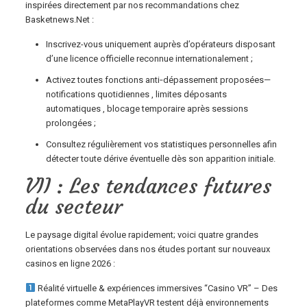
inspirées directement par nos recommandations chez
Basketnews.Net :
Inscrivez-vous uniquement auprès d’opérateurs disposant
d’une licence officielle reconnue internationalement ;
Activez toutes fonctions anti‑dépassement proposées—
notifications quotidiennes , limites déposants
automatiques , blocage temporaire après sessions
prolongées ;
Consultez régulièrement vos statistiques personnelles afin
détecter toute dérive éventuelle dès son apparition initiale.
VII : Les tendances futures
du secteur
Le paysage digital évolue rapidement; voici quatre grandes
orientations observées dans nos études portant sur nouveaux
casinos en ligne 2026 :
Réalité virtuelle & expériences immersives “Casino VR” – Des
plateformes comme MetaPlayVR testent déjà environnements