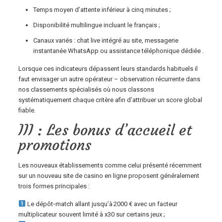
Temps moyen d’attente inférieur à cinq minutes ;
Disponibilité multilingue incluant le français ;
Canaux variés : chat live intégré au site, messagerie
instantanée WhatsApp ou assistance téléphonique dédiée .
Lorsque ces indicateurs dépassent leurs standards habituels il
faut envisager un autre opérateur – observation récurrente dans
nos classements spécialisés où nous classons
systématiquement chaque critère afin d’attribuer un score global
fiable.
III : Les bonus d’accueil et
promotions
Les nouveaux établissements comme celui présenté récemment
sur un nouveau site de casino en ligne proposent généralement
trois formes principales :
Le dépôt‑match allant jusqu’à 2000 € avec un facteur
multiplicateur souvent limité à x30 sur certains jeux ;