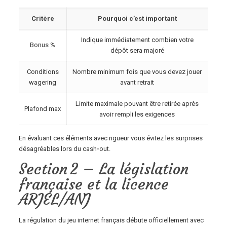
Critère
Pourquoi c’est important
Indique immédiatement combien votre
Bonus %
dépôt sera majoré
Conditions
Nombre minimum fois que vous devez jouer
wagering
avant retrait
Limite maximale pouvant être retirée après
Plafond max
avoir rempli les exigences
En évaluant ces éléments avec rigueur vous évitez les surprises
désagréables lors du cash‑out.
Section 2 – La législation
française et la licence
ARJEL/ANJ
La régulation du jeu internet français débute officiellement avec