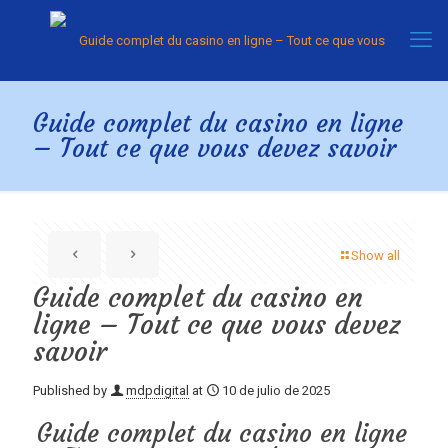
Guide complet du casino en ligne
– Tout ce que vous devez savoir
Show all
Guide complet du casino en
ligne – Tout ce que vous devez
savoir
Published by
mdpdigital
at
10 de julio de 2025
Guide complet du casino en ligne