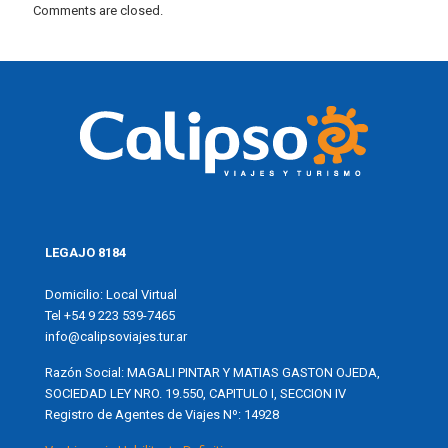
Comments are closed.
LEGAJO 8184
Domicilio: Local Virtual
Tel +54 9 223 539-7465
info@calipsoviajes.tur.ar
Razón Social: MAGALI PINTAR Y MATIAS GASTON OJEDA,
SOCIEDAD LEY NRO. 19.550, CAPITULO I, SECCION IV
Registro de Agentes de Viajes Nº: 14928