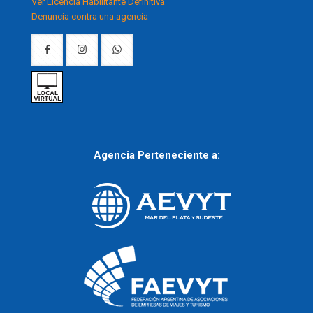
Ver Licencia Habilitante Definitiva
Denuncia contra una agencia
Agencia Perteneciente a: