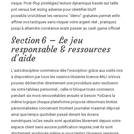
risque. Post‑flop privilégiez lecture dynamique basée sur taille
pot versus bet sizing adverse pour identifier bluff
possible.\n\nUtiliser les versions “démo” gratuites permet enfin
affiner vos tactiques sans risquer votre argent réel ; pratiquez
jusqu’à atteindre constance avant passer au cash game officiel.
Section 6 – Le jeu
responsable & ressources
d’aide
L’autodiscipline commence dès l’inscription grâce aux outils mis
à disposition par tous les casinos titulaires licence ANJ.\nVous
pouvez déclencher directement une procédure auto‑exclusion
via votre tableau personnel ; celle-ci bloque toute connexion
pendant six mois renouvelables ensuite si besoin.*\nDans la
même logique chaque plateforme propose désormais limites
personnalisées concernant montant journalier maximal déposé
ainsi que temps quotidien passé devant les écrans
numériques.\nCes seuils sont ajustables librement depuis votre
espace client sans aucune justification requise,\net ils sont
strictement appliqués même si vous tentez plusieurs sessions