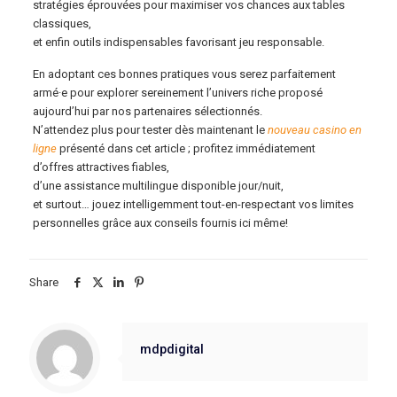
stratégies éprouvées pour maximiser vos chances aux tables
classiques,
et enfin outils indispensables favorisant jeu responsable.​
En adoptant ces bonnes pratiques vous serez parfaitement
armé·e pour explorer sereinement l’univers riche proposé
aujourd’hui par nos partenaires sélectionnés.
N’attendez plus pour tester dès maintenant le
nouveau casino en
ligne
présenté dans cet article ; profitez immédiatement
d’offres attractives fiables,
d’une assistance multilingue disponible jour/nuit,
et surtout… jouez intelligemment tout-en-respectant vos limites
personnelles grâce aux conseils fournis ici même!
Share
mdpdigital