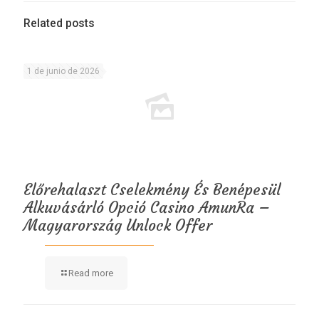
Related posts
1 de junio de 2026
Előrehalaszt Cselekmény És Benépesül
Alkuvásárló Opció Casino AmunRa –
Magyarország Unlock Offer
Read more