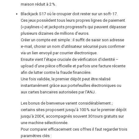
maison réduit à 2 %.
Blackjack S17 où le croupier doit rester sur un soft‑17.
Ces jeux possèdent tous leurs propres lignes de paiement
(« paylines ») et jackpots progressifs qui peuvent dépasser
plusieurs dizaines de millions d’euros.
Créer un compte est simple : il suffit de saisir son adresse
e‑mail, choisir un nom d’utilisateur sécurisé puis confirmer
via un lien envoyé par courrier électronique.
Ensuite vient l’étape cruciale de vérification d’identité –
upload d’une pièce officielle et parfois une facture récente
afin de lutter contre la fraude financière.
Une fois validée, le premier dépôt peut être réalisé
instantanément grâce aux portefeuilles électroniques ou
aux cartes bancaires autorisées par l’ANJ.
Les bonus de bienvenue varient considérablement ;
certains sites proposent jusqu’à 100 % sur le premier dépôt
jusqu’à 200 €, accompagnés souvent 30 tours gratuits sur
une machine sélectionnée.
Pour comparer efficacement ces offres il faut regarder trois
paramètres clés :