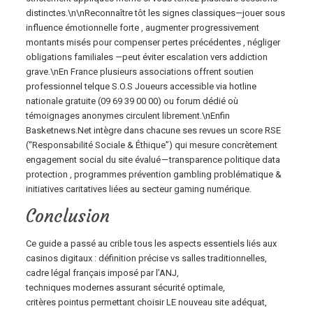
distinctes.\n\nReconnaître tôt les signes classiques—jouer sous
influence émotionnelle forte , augmenter progressivement
montants misés pour compenser pertes précédentes , négliger
obligations familiales —peut éviter escalation vers addiction
grave.\nEn France plusieurs associations offrent soutien
professionnel telque S.O.S Joueurs accessible via hotline
nationale gratuite (09 69 39 00 00) ou forum dédié où
témoignages anonymes circulent librement.\nEnfin
Basketnews.Net intègre dans chacune ses revues un score RSE
(“Responsabilité Sociale & Éthique”) qui mesure concrètement
engagement social du site évalué — transparence politique data
protection , programmes prévention gambling problématique &
initiatives caritatives liées au secteur gaming numérique.
Conclusion
Ce guide a passé au crible tous les aspects essentiels liés aux
casinos digitaux : définition précise vs salles traditionnelles,
cadre légal français imposé par l’ANJ,
techniques modernes assurant sécurité optimale,
critères pointus permettant choisir LE nouveau site adéquat,