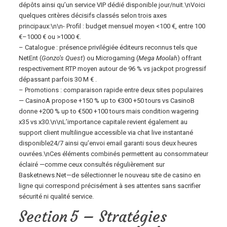
dépôts ainsi qu’un service VIP dédié disponible jour/nuit.\nVoici
quelques critères décisifs classés selon trois axes
principaux:\n\n- Profil : budget mensuel moyen <100 €, entre 100
€–1000 € ou >1000 €.
– Catalogue : présence privilégiée éditeurs reconnus tels que
NetEnt (
Gonzo’s Quest
) ou Microgaming (
Mega Moolah
) offrant
respectivement RTP moyen autour de 96 % vs jackpot progressif
dépassant parfois 30 M € .
– Promotions : comparaison rapide entre deux sites populaires
— CasinoA propose +150 % up to €300 +50 tours vs CasinoB
donne +200 % up to €500 +100 tours mais condition wagering
x35 vs x30.\n\nL’importance capitale revient également au
support client multilingue accessible via chat live instantané
disponible24/7 ainsi qu’envoi email garanti sous deux heures
ouvrées.\nCes éléments combinés permettent au consommateur
éclairé —comme ceux consultés régulièrement sur
Basketnews.Net—de sélectionner le nouveau site de casino en
ligne qui correspond précisément à ses attentes sans sacrifier
sécurité ni qualité service.
Section 5 – Stratégies