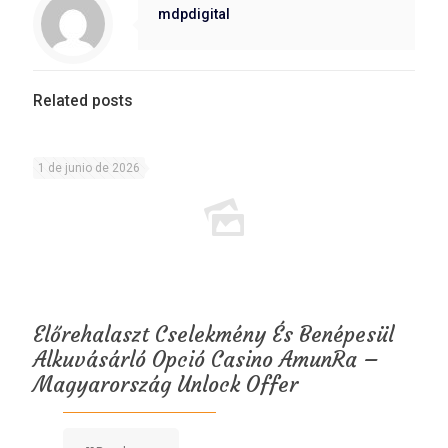
mdpdigital
Related posts
1 de junio de 2026
Előrehalaszt Cselekmény És Benépesül
Alkuvásárló Opció Casino AmunRa –
Magyarország Unlock Offer