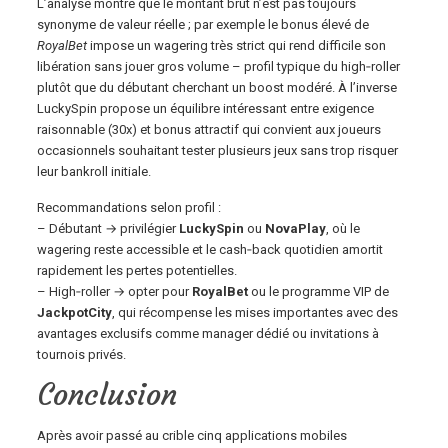
L’analyse montre que le montant brut n’est pas toujours
synonyme de valeur réelle ; par exemple le bonus élevé de
RoyalBet
impose un wagering très strict qui rend difficile son
libération sans jouer gros volume – profil typique du high‑roller
plutôt que du débutant cherchant un boost modéré. À l’inverse
LuckySpin propose un équilibre intéressant entre exigence
raisonnable (30x) et bonus attractif qui convient aux joueurs
occasionnels souhaitant tester plusieurs jeux sans trop risquer
leur bankroll initiale.
Recommandations selon profil :
– Débutant → privilégier
LuckySpin
ou
NovaPlay
, où le
wagering reste accessible et le cash‑back quotidien amortit
rapidement les pertes potentielles.
– High‑roller → opter pour
RoyalBet
ou le programme VIP de
JackpotCity
, qui récompense les mises importantes avec des
avantages exclusifs comme manager dédié ou invitations à
tournois privés.
Conclusion
Après avoir passé au crible cinq applications mobiles