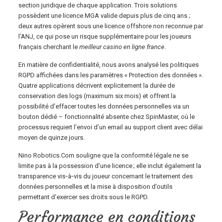
section juridique de chaque application. Trois solutions
possèdent une licence MGA valide depuis plus de cinq ans ;
deux autres opèrent sous une licence offshore non reconnue par
l’ANJ, ce qui pose un risque supplémentaire pour les joueurs
français cherchant le
meilleur casino en ligne france
.
En matière de confidentialité, nous avons analysé les politiques
RGPD affichées dans les paramètres « Protection des données ».
Quatre applications décrivent explicitement la durée de
conservation des logs (maximum six mois) et offrent la
possibilité d’effacer toutes les données personnelles via un
bouton dédié – fonctionnalité absente chez SpinMaster, où le
processus requiert l’envoi d’un email au support client avec délai
moyen de quinze jours.
Nino Robotics.Com souligne que la conformité légale ne se
limite pas à la possession d’une licence ; elle inclut également la
transparence vis‑à‑vis du joueur concernant le traitement des
données personnelles et la mise à disposition d’outils
permettant d’exercer ses droits sous le RGPD.
Performance en conditions