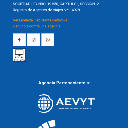
SOCIEDAD LEY NRO. 19.550, CAPITULO I, SECCION IV
Registro de Agentes de Viajes Nº: 14928
Ver Licencia Habilitante Definitiva
Denuncia contra una agencia
Agencia Perteneciente a: