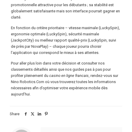
promotionnelle attractive pour les débutants ; sa stabilité est
globalement satisfaisante mais son interface pourrait gagner en
clarté.
En fonction du critère prioritaire – vitesse maximale (LuckySpin),
ergonomie optimale (LuckySpin), sécurité maximale
(JackpotCity) ou meilleur rapport qualité‑prix (LuckySpin, suivi
de près par NovaPlay) – chaque joueur pourra choisir
l’application qui correspond le mieux à ses attentes.
Pour aller plus loin dans votre décision et consulter nos
classements détaillés ainsi que nos guides pas à pas pour
profiter pleinement du
casino en ligne francais
, rendez‑vous sur
Nino Robotics.Com où vous trouverez toutes les informations
nécessaires afin d’optimiser votre expérience mobile dès
aujourd’hui.
Share