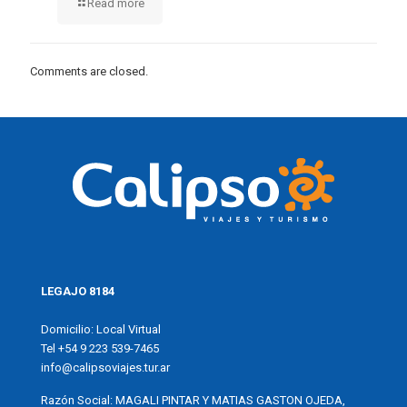
Read more
Comments are closed.
LEGAJO 8184
Domicilio: Local Virtual
Tel +54 9 223 539-7465
info@calipsoviajes.tur.ar
Razón Social: MAGALI PINTAR Y MATIAS GASTON OJEDA,