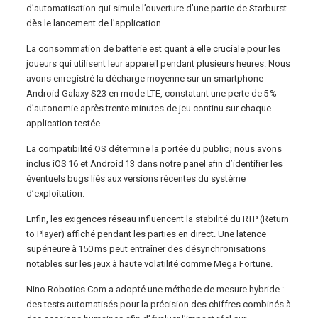
d’automatisation qui simule l’ouverture d’une partie de Starburst
dès le lancement de l’application.
La consommation de batterie est quant à elle cruciale pour les
joueurs qui utilisent leur appareil pendant plusieurs heures. Nous
avons enregistré la décharge moyenne sur un smartphone
Android Galaxy S23 en mode LTE, constatant une perte de 5 %
d’autonomie après trente minutes de jeu continu sur chaque
application testée.
La compatibilité OS détermine la portée du public ; nous avons
inclus iOS 16 et Android 13 dans notre panel afin d’identifier les
éventuels bugs liés aux versions récentes du système
d’exploitation.
Enfin, les exigences réseau influencent la stabilité du RTP (Return
to Player) affiché pendant les parties en direct. Une latence
supérieure à 150 ms peut entraîner des désynchronisations
notables sur les jeux à haute volatilité comme Mega Fortune.
Nino Robotics.Com a adopté une méthode de mesure hybride :
des tests automatisés pour la précision des chiffres combinés à