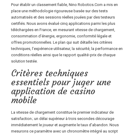
Pour établir un classement fiable, Nino Robotics.Com a mis en
place une méthodologie rigoureuse basée sur des tests
automatisés et des sessions réelles jouées par des testeurs
certifiés. Nous avons évalué cinq applications parmi les plus
téléchargées en France, en mesurant vitesse de chargement,
consommation d’énergie, ergonomie, conformité légale et
offres promotionnelles. Le plan qui suit détaille les critères
techniques, l’expérience utilisateur, la sécurité, la performance en
conditions réelles ainsi que le rapport qualité‑prix de chaque
solution testée.
Critères techniques
essentiels pour juger une
application de casino
mobile
La vitesse de chargement constitue le premier indicateur de
satisfaction ; un délai supérieur à trois secondes décourage
immédiatement le joueur et augmente le taux d’abandon. Nous
mesurons ce paramètre avec un chronomètre intégré au script