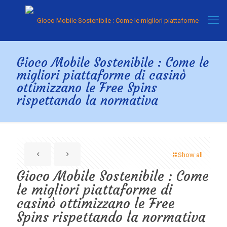
Gioco Mobile Sostenibile : Come le
migliori piattaforme di casinò
ottimizzano le Free Spins
rispettando la normativa
Show all
Gioco Mobile Sostenibile : Come
le migliori piattaforme di
casinò ottimizzano le Free
Spins rispettando la normativa