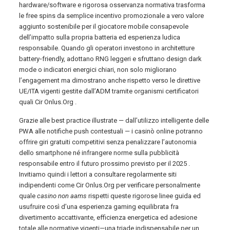
hardware/software e rigorosa osservanza normativa trasforma
le free spins da semplice incentivo promozionale a vero valore
aggiunto sostenibile per il giocatore mobile consapevole
dell’impatto sulla propria batteria ed esperienza ludica
responsabile. Quando gli operatori investono in architetture
battery‑friendly, adottano RNG leggeri e sfruttano design dark
mode o indicatori energici chiari, non solo migliorano
l’engagement ma dimostrano anche rispetto verso le direttive
UE/ITA vigenti gestite dall’ADM tramite organismi certificatori
quali Cir Onlus.Org .
Grazie alle best practice illustrate — dall’utilizzo intelligente delle
PWA alle notifiche push contestuali — i casinò online potranno
offrire giri gratuiti competitivi senza penalizzare l’autonomia
dello smartphone né infrangere norme sulla pubblicità
responsabile entro il futuro prossimo previsto per il 2025 .
Invitiamo quindi i lettori a consultare regolarmente siti
indipendenti come Cir Onlus.Org per verificare personalmente
quale
casino non aams
rispetti queste rigorose linee guida ed
usufruire così d’una esperienza gaming equilibrata fra
divertimento accattivante, efficienza energetica ed adesione
totale alle normative vigenti—una triade indispensabile per un