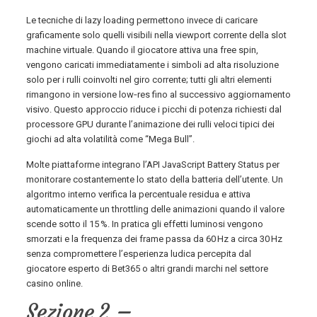
Le tecniche di lazy loading permettono invece di caricare
graficamente solo quelli visibili nella viewport corrente della slot
machine virtuale. Quando il giocatore attiva una free spin,
vengono caricati immediatamente i simboli ad alta risoluzione
solo per i rulli coinvolti nel giro corrente; tutti gli altri elementi
rimangono in versione low‑res fino al successivo aggiornamento
visivo. Questo approccio riduce i picchi di potenza richiesti dal
processore GPU durante l’animazione dei rulli veloci tipici dei
giochi ad alta volatilità come “Mega Bull”.
Molte piattaforme integrano l’API JavaScript Battery Status per
monitorare costantemente lo stato della batteria dell’utente. Un
algoritmo interno verifica la percentuale residua e attiva
automaticamente un throttling delle animazioni quando il valore
scende sotto il 15 %. In pratica gli effetti luminosi vengono
smorzati e la frequenza dei frame passa da 60 Hz a circa 30 Hz
senza compromettere l’esperienza ludica percepita dal
giocatore esperto di Bet365 o altri grandi marchi nel settore
casino online.
Sezione 2 –