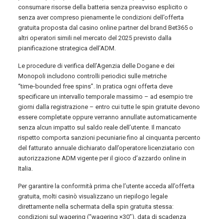
consumare risorse della batteria senza preavviso esplicito o
senza aver compreso pienamente le condizioni dell’offerta
gratuita proposta dal casino online partner del brand Bet365 o
altri operatori simili nel mercato del 2025 previsto dalla
pianificazione strategica dell’ADM.
Le procedure di verifica dell’Agenzia delle Dogane e dei
Monopoli includono controlli periodici sulle metriche
“time‑bounded free spins”. In pratica ogni offerta deve
specificare un intervallo temporale massimo – ad esempio tre
giorni dalla registrazione – entro cui tutte le spin gratuite devono
essere completate oppure verranno annullate automaticamente
senza alcun impatto sul saldo reale dell’utente. Il mancato
rispetto comporta sanzioni pecuniarie fino al cinquanta percento
del fatturato annuale dichiarato dall’operatore licenziatario con
autorizzazione ADM vigente per il gioco d’azzardo online in
Italia.​
Per garantire la conformità prima che l’utente acceda all’offerta
gratuita, molti casinò visualizzano un riepilogo legale
direttamente nella schermata della spin gratuita stessa:
condizioni sul wagering (“wagering ×30”), data di scadenza