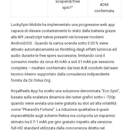
sospendi/free
ADM
spin?”
confermata
LuckySpin Mobile ha implementato una progressive web app
capace di rilevare costantemente lo stato della batteria grazie
alle API JavaScript native presenti nei browser moderni
Android/iOS . Quando la carica scende sotto il 20 % viene
attivato automaticamente un throttling degli effetti luminosi ed
audio durante le free spins successive, limitando così il
consumo medio da circa 45 mAh a soli 31 mAh per sessione
completa – risultato confermato dai test A/B condotti dal team
tecnico interno supportato dalla consulenza indipendente
fornita da Cir Onlus.Org .
RoyalReels App ha scelto una soluzione denominata “Eco Spin”,
basata sulla scalatura dinamica dei raster grafici sotto i ‑720p
quando viene avviata una serie gratuita su slot ad alta volatilità
come “Pharaoh’s Fortune”. La riduzione qualitativa è quasi
impercettibile sugli schermi Retina ma comporta un risparmio
stimato tra 0·7‑1 mAh per giro gratuito rispetto alla versione
full‑HD standard utilizzata dalla concorrenza diretta nel