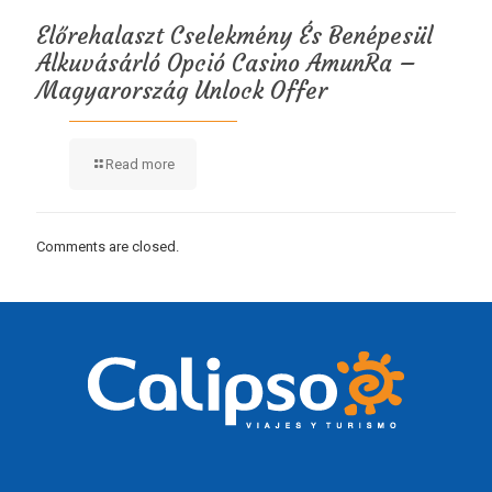
Előrehalaszt Cselekmény És Benépesül
Alkuvásárló Opció Casino AmunRa –
Magyarország Unlock Offer
Read more
Comments are closed.