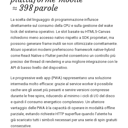
≈ 398 parole
La scelta del linguaggio di programmazione influisce
direttamente sul consumo della CPU e sulla gestione del wake
lock del sistema operativo. Le slot basate su HTML5‑Canvas
richiedono meno accesso nativo rispetto a SDK proprietari, ma
possono generare frame inutili se non ottimizzate correttamente.
Alcuni operatori moderni preferiscono framework native‑hybrid
come React Native o Flutter perché consentono un controllo più
preciso dei thread di rendering e una migliore integrazione con le
API di basso livello del dispositivo.
Le progressive web app (PWA) rappresentano una soluzione
intermedia molto efficace: grazie al service worker è possibile
cache‑are gli asset più pesanti e servire versioni compresse
durante le free spins, riducendo al minimo i cicli di I/O del disco
e quindi il consumo energetico complessivo. Un ulteriore
vantaggio delle PWA è la capacità di operare in modalità offline
parziale, evitando richieste HTTP superflue quando l’utente ha
già scaricato tutti i simboli necessari per una serie di spin gratuiti
consecutive.