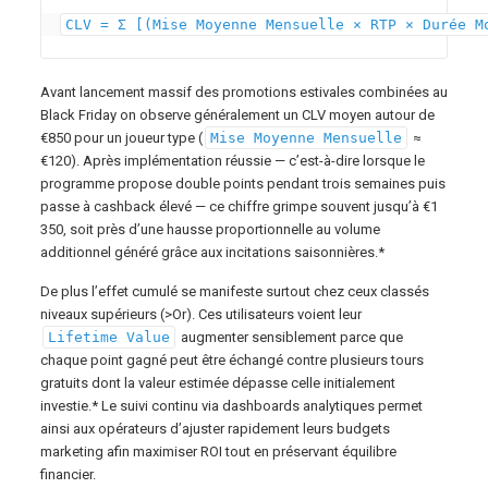
CLV = Σ [(Mise Moyenne Mensuelle × RTP × Durée M
Avant lancement massif des promotions estivales combinées au
Black Friday on observe généralement un CLV moyen autour de
€850 pour un joueur type (
Mise Moyenne Mensuelle
≈
€120). Après implémentation réussie — c’est-à-dire lorsque le
programme propose double points pendant trois semaines puis
passe à cashback élevé — ce chiffre grimpe souvent jusqu’à €1
350, soit près d’une hausse proportionnelle au volume
additionnel généré grâce aux incitations saisonnières.*
De plus l’effet cumulé se manifeste surtout chez ceux classés
niveaux supérieurs (>Or). Ces utilisateurs voient leur
Lifetime Value
augmenter sensiblement parce que
chaque point gagné peut être échangé contre plusieurs tours
gratuits dont la valeur estimée dépasse celle initialement
investie.* Le suivi continu via dashboards analytiques permet
ainsi aux opérateurs d’ajuster rapidement leurs budgets
marketing afin maximiser ROI tout en préservant équilibre
financier.