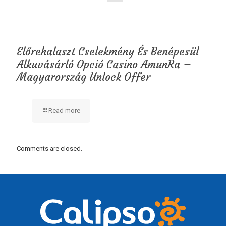
Előrehalaszt Cselekmény És Benépesül
Alkuvásárló Opció Casino AmunRa –
Magyarország Unlock Offer
Read more
Comments are closed.