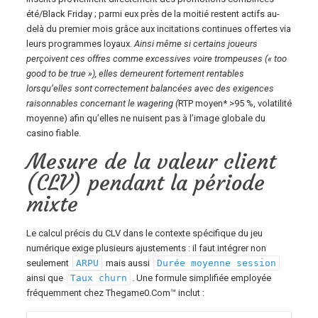
été/Black Friday ; parmi eux près de la moitié restent actifs au-
delà du premier mois grâce aux incitations continues offertes via
leurs programmes loyaux.
Ainsi même si certains joueurs
perçoivent ces offres comme excessives voire trompeuses («​ too
good to be true​ »), elles demeurent fortement rentables
lorsqu’elles sont correctement balancées avec des exigences
raisonnables concernant le wagering (
RTP moyen* >95 %, volatilité
moyenne) afin qu’elles ne nuisent pas à l’image globale du
casino fiable.
Mesure de la valeur client
(CLV) pendant la période
mixte
Le calcul précis du CLV dans le contexte spécifique du jeu
numérique exige plusieurs ajustements : il faut intégrer non
seulement
ARPU
mais aussi
Durée moyenne session
ainsi que
Taux churn
. Une formule simplifiée employée
fréquemment chez Thegame0.Com™ inclut :