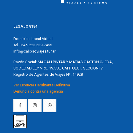
LEGAJO 8184
Domicilio: Local Virtual
Tel +54 9 223 539-7465
info@calipsoviajes.tur.ar
Razón Social: MAGALI PINTAR Y MATIAS GASTON OJEDA,
SOCIEDAD LEY NRO. 19.550, CAPITULO I, SECCION IV
Registro de Agentes de Viajes Nº: 14928
Ver Licencia Habilitante Definitiva
Denuncia contra una agencia