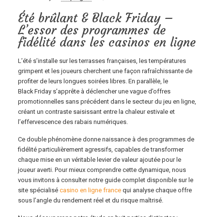
Été brûlant & Black Friday –
L’essor des programmes de
fidélité dans les casinos en ligne
L’été s’installe sur les terrasses françaises, les températures
grimpent et les joueurs cherchent une façon rafraîchissante de
profiter de leurs longues soirées libres. En parallèle, le
Black Friday s’apprête à déclencher une vague d’offres
promotionnelles sans précédent dans le secteur du jeu en ligne,
créant un contraste saisissant entre la chaleur estivale et
l’effervescence des rabais numériques.
Ce double phénomène donne naissance à des programmes de
fidélité particulièrement agressifs, capables de transformer
chaque mise en un véritable levier de valeur ajoutée pour le
joueur averti. Pour mieux comprendre cette dynamique, nous
vous invitons à consulter notre guide complet disponible sur le
site spécialisé
casino en ligne france
qui analyse chaque offre
sous l’angle du rendement réel et du risque maîtrisé.