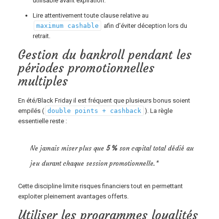
utilisable avant expiration.
Lire attentivement toute clause relative au
maximum cashable
afin d’éviter déception lors du
retrait.
Gestion du bankroll pendant les
périodes promotionnelles
multiples
En été/Black Friday il est fréquent que plusieurs bonus soient
empilés (
double points + cashback
). La règle
essentielle reste :
Ne jamais miser plus que
5 %
son capital total dédié au
jeu durant chaque session promotionnelle.*
Cette discipline limite risques financiers tout en permettant
exploiter pleinement avantages offerts.
Utiliser les programmes loyalités