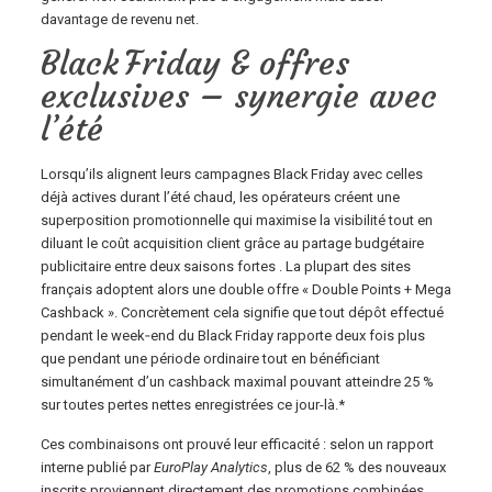
davantage de revenu net.
Black Friday & offres
exclusives – synergie avec
l’été
Lorsqu’ils alignent leurs campagnes Black Friday avec celles
déjà actives durant l’été chaud, les opérateurs créent une
superposition promotionnelle qui maximise la visibilité tout en
diluant le coût acquisition client grâce au partage budgétaire
publicitaire entre deux saisons fortes . La plupart des sites
français adoptent alors une double offre « Double Points + Mega
Cashback ». Concrètement cela signifie que tout dépôt effectué
pendant le week‑end du Black Friday rapporte deux fois plus
que pendant une période ordinaire tout en bénéficiant
simultanément d’un cashback maximal pouvant atteindre 25 %
sur toutes pertes nettes enregistrées ce jour-là.*
Ces combinaisons ont prouvé leur efficacité : selon un rapport
interne publié par
EuroPlay Analytics
, plus de 62 % des nouveaux
inscrits proviennent directement des promotions combinées