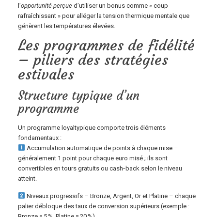
l’
opportunité perçue
d’utiliser un bonus comme « coup
rafraîchissant » pour alléger la tension thermique mentale que
génèrent les températures élevées.
Les programmes de fidélité
– piliers des stratégies
estivales
Structure typique d’un
programme
Un programme loyaltypique comporte trois éléments
fondamentaux :
Accumulation automatique de points à chaque mise –
généralement 1 point pour chaque euro misé ; ils sont
convertibles en tours gratuits ou cash‑back selon le niveau
atteint.
Niveaux progressifs – Bronze, Argent, Or et Platine – chaque
palier débloque des taux de conversion supérieurs (exemple :
Bronze = 5 %, Platine = 20 %).