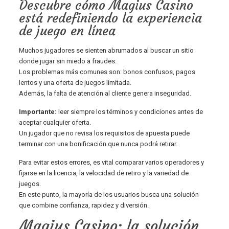
Descubre cómo Magius Casino
está redefiniendo la experiencia
de juego en línea
Muchos jugadores se sienten abrumados al buscar un sitio
donde jugar sin miedo a fraudes.
Los problemas más comunes son: bonos confusos, pagos
lentos y una oferta de juegos limitada.
Además, la falta de atención al cliente genera inseguridad.
Importante:
leer siempre los términos y condiciones antes de
aceptar cualquier oferta.
Un jugador que no revisa los requisitos de apuesta puede
terminar con una bonificación que nunca podrá retirar.
Para evitar estos errores, es vital comparar varios operadores y
fijarse en la licencia, la velocidad de retiro y la variedad de
juegos.
En este punto, la mayoría de los usuarios busca una solución
que combine confianza, rapidez y diversión.
Magius Casino: la solución