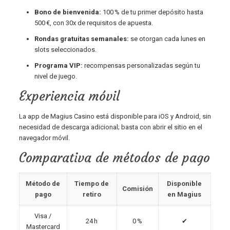
Bono de bienvenida:
100 % de tu primer depósito hasta
500 €, con 30x de requisitos de apuesta.
Rondas gratuitas semanales:
se otorgan cada lunes en
slots seleccionados.
Programa VIP:
recompensas personalizadas según tu
nivel de juego.
Experiencia móvil
La app de Magius Casino está disponible para iOS y Android, sin
necesidad de descarga adicional; basta con abrir el sitio en el
navegador móvil.
Comparativa de métodos de pago
Método de
Tiempo de
Disponible
Comisión
pago
retiro
en Magius
Visa /
24 h
0 %
✔
Mastercard