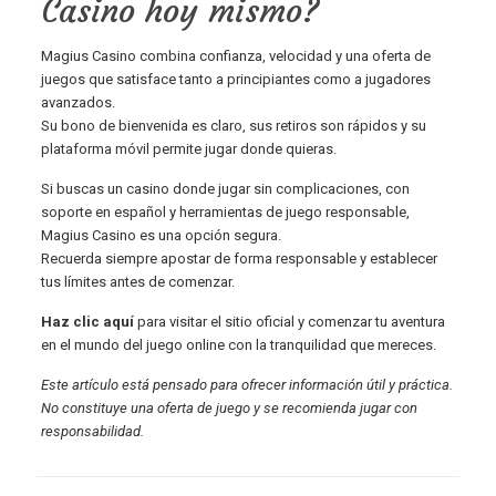
Casino hoy mismo?
Magius Casino combina confianza, velocidad y una oferta de
juegos que satisface tanto a principiantes como a jugadores
avanzados.
Su bono de bienvenida es claro, sus retiros son rápidos y su
plataforma móvil permite jugar donde quieras.
Si buscas un casino donde jugar sin complicaciones, con
soporte en español y herramientas de juego responsable,
Magius Casino es una opción segura.
Recuerda siempre apostar de forma responsable y establecer
tus límites antes de comenzar.
Haz clic aquí
para visitar el sitio oficial y comenzar tu aventura
en el mundo del juego online con la tranquilidad que mereces.
Este artículo está pensado para ofrecer información útil y práctica.
No constituye una oferta de juego y se recomienda jugar con
responsabilidad.