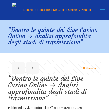
“Dentro le quinte dei Live Casino
Online → Analisi approfondita
degli studi di trasmissione”
Show all
“Dentro le quinte dei Live
Casino Online → Analisi
approfondita degli studi di
trasmissione”
Published by
mdpdigital
at
8 de marzo de 2026