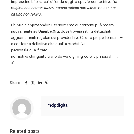
imprescindibile su cui si fonda oggi lo spazio competitivo fra
migliori casino non AAMS
,
casino italiani non AAMS
ed altri
siti
casino non AAMS
.
Chi vuole approfondire ulteriormente questi temi può recarsi
nuovamente su Uniurbe.Org, dove troverà rating dettagliat‌ı
aggiornamenti regolari sui provider Live Casino più performanti—
a conferma definitiva che qualità produttiva,
personale qualificat⁠️о,
normativa stringente siano davvero gli ingredient principal​⁠️​​⁠̀‍️‍️‍️⁣⁢⁣⁢⁢⁢⁣ ⁣⁢⁢⁢‌ ‌ ‌ ‌‌ ‌‌‌‌ ‍‍‎.
«`
Share
mdpdigital
Related posts