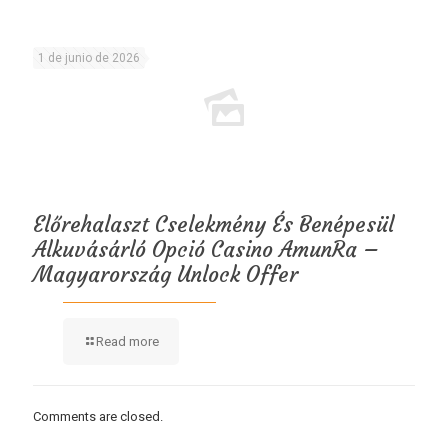
1 de junio de 2026
Előrehalaszt Cselekmény És Benépesül
Alkuvásárló Opció Casino AmunRa –
Magyarország Unlock Offer
Read more
Comments are closed.