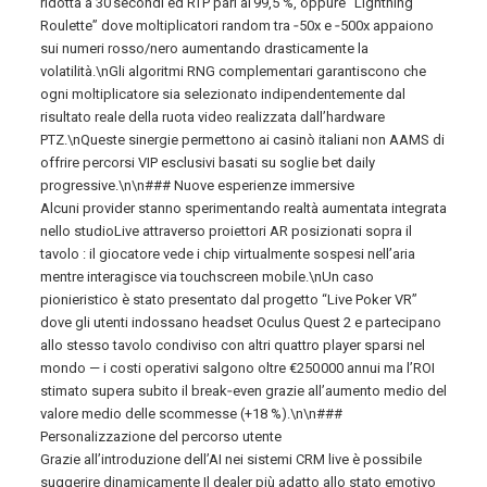
ridotta a 30 secondi ed RTP pari al 99,5 %, oppure “Lightning
Roulette” dove moltiplicatori random tra ‑50x e ‑500x appaiono
sui numeri rosso/nero aumentando drasticamente la
volatilità.\nGli algoritmi RNG complementari garantiscono che
ogni moltiplicatore sia selezionato indipendentemente dal
risultato reale della ruota video realizzata dall’hardware
PTZ.\nQueste sinergie permettono ai casinò italiani non AAMS​ ​di
offrire percorsi VIP esclusivi basati su soglie bet daily
progressive.\n\n### Nuove esperienze immersive
Alcuni provider stanno sperimentando realtà aumentata integrata
nello studioLive attraverso proiettori AR posizionati sopra il
tavolo : il giocatore vede i chip virtualmente sospesi nell’aria
mentre interagisce via touchscreen mobile.\nUn caso
pionieristico è stato presentato dal progetto “Live Poker VR”
dove gli utenti indossano headset Oculus Quest 2 e partecipano
allo stesso tavolo condiviso con altri quattro player sparsi nel
mondo — i costi operativi salgono oltre €250 000 annui ma l’ROI
stimato supera subito il break‑even grazie all’aumento medio del
valore medio delle scommesse (+18 %).\n\n###
Personalizzazione del percorso utente
Grazie all’introduzione dell’AI nei sistemi CRM live è possibile
suggerire dinamicamente Il dealer più adatto allo stato emotivo