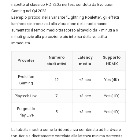
rispetto al classico HD 720p nei test condotti da Evolution
Gaming nel Q4 2023.
Esempio pratico: nella variante “Lightning Roulette”, gli effetti
luminosi sincronizzati alla vibrazione della ruota hanno
aumentato il tempo medio trascorso al tavolo da 7 minuti a 9
minuti grazie alla percezione più intensa della volatilità
immediata.
Numero
Latency
Supporto
Provider
studi attivi
media
HD/4K
Evolution
12
≤2 sec
Yes (4K)
Gaming
Playtech Live
7
≤3 sec
Yes (HD)
Pragmatic
5
≤3 sec
Yes (HD)
Play Live
La tabella mostra come la ridondanza combinata ad hardware
top‑tier sia direttamente correlata alla latenza minima percepita