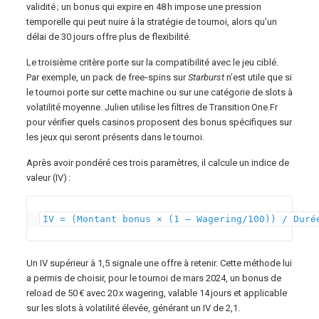
validité ; un bonus qui expire en 48 h impose une pression
temporelle qui peut nuire à la stratégie de tournoi, alors qu’un
délai de 30 jours offre plus de flexibilité.
Le troisième critère porte sur la compatibilité avec le jeu ciblé.
Par exemple, un pack de free‑spins sur
Starburst
n’est utile que si
le tournoi porte sur cette machine ou sur une catégorie de slots à
volatilité moyenne. Julien utilise les filtres de Transition One.Fr
pour vérifier quels casinos proposent des bonus spécifiques sur
les jeux qui seront présents dans le tournoi.
Après avoir pondéré ces trois paramètres, il calcule un indice de
valeur (IV) :
IV = (Montant bonus × (1 – Wagering/100)) / Duré
Un IV supérieur à 1,5 signale une offre à retenir. Cette méthode lui
a permis de choisir, pour le tournoi de mars 2024, un bonus de
reload de 50 € avec 20 x wagering, valable 14 jours et applicable
sur les slots à volatilité élevée, générant un IV de 2,1.