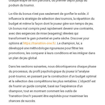
chaque étape de son parcours, du premier dépôt jusqu’au
podium du tournoi.
Le rôle du bonus n’est pas seulement de gonfler le solde ; il
influence la stratégie de sélection des tournois, la répartition du
budget et même la façon dont le joueur gère son temps de jeu.
Un bonus mal compris peut rapidement devenir une contrainte,
avec des exigences de mise (wagering) élevées qui
transforment le gain potentiel en perte sèche. Discover your
options at
https://transition-one.fr/
. Le champion, lui, a
développé une méthodologie rigoureuse pour filtrer les
promotions, les comparer à leurs conditions et les intégrer dans
un plan de jeu global.
Dans les sections suivantes, nous décortiquerons chaque phase
du processus, du profil psychologique du joueur à l’analyse
post‑tournoi, en passant par la construction d’un budget optimal
et la sélection des compétitions les plus rentables. L’objectif est
de fournir un guide complet, basé sur l’expérience d’un
champion, tout en montrant comment les outils de
Transition One.Fr peuvent être exploités pour maximiser les
chances de succès.