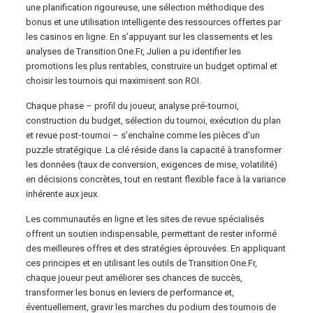
une planification rigoureuse, une sélection méthodique des
bonus et une utilisation intelligente des ressources offertes par
les casinos en ligne. En s’appuyant sur les classements et les
analyses de Transition One.Fr, Julien a pu identifier les
promotions les plus rentables, construire un budget optimal et
choisir les tournois qui maximisent son ROI.
Chaque phase – profil du joueur, analyse pré‑tournoi,
construction du budget, sélection du tournoi, exécution du plan
et revue post‑tournoi – s’enchaîne comme les pièces d’un
puzzle stratégique. La clé réside dans la capacité à transformer
les données (taux de conversion, exigences de mise, volatilité)
en décisions concrètes, tout en restant flexible face à la variance
inhérente aux jeux.
Les communautés en ligne et les sites de revue spécialisés
offrent un soutien indispensable, permettant de rester informé
des meilleures offres et des stratégies éprouvées. En appliquant
ces principes et en utilisant les outils de Transition One.Fr,
chaque joueur peut améliorer ses chances de succès,
transformer les bonus en leviers de performance et,
éventuellement, gravir les marches du podium des tournois de