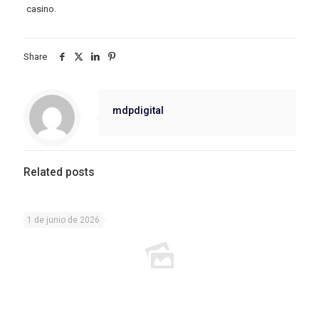
casino.
Share
mdpdigital
Related posts
1 de junio de 2026