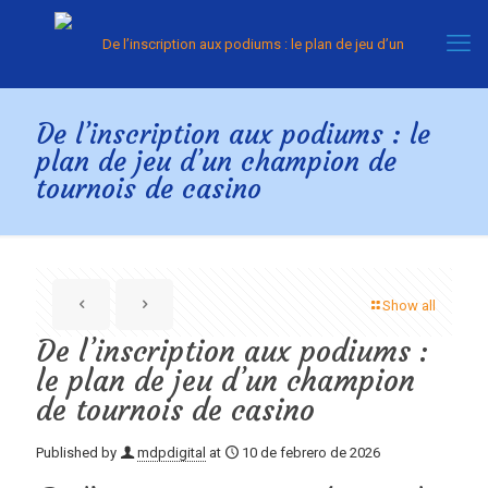
De l’inscription aux podiums : le
plan de jeu d’un champion de
tournois de casino
Show all
De l’inscription aux podiums :
le plan de jeu d’un champion
de tournois de casino
Published by
mdpdigital
at
10 de febrero de 2026