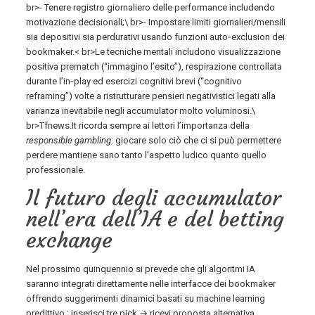
br>- Tenere registro giornaliero delle performance includendo
motivazione decisionali;\ br>- Impostare limiti giornalieri/mensili
sia depositivi sia perdurativi usando funzioni auto‑exclusion dei
bookmaker.< br>Le tecniche mentali includono visualizzazione
positiva pre­match (“immagino l’esito”), respirazione controllata
durante l’in‑play ed esercizi cognitivi brevi (“cognitivo
reframing”) volte a ristrutturare pensieri negativistici legati alla
varianza inevitabile negli accumulator molto voluminosi.\
br>Tfnews.It ricorda sempre ai lettori l’importanza della
responsible gambling
: giocare solo ciò che ci si può permettere
perdere mantiene sano tanto l’aspetto ludico quanto quello
professionale.
Il futuro degli accumulator
nell’era dell’IA e del betting
exchange
Nel prossimo quinquennio si prevede che gli algoritmi IA
saranno integrati direttamente nelle interfacce dei bookmaker
offrendo suggerimenti dinamici basati su machine learning
predittivo : inserisci tre pick → ricevi proposta alternativa