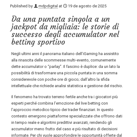
Published by
mdpdigital
at
19 de agosto de 2025
Da una puntata singola a un
jackpot da migliaia: le storie di
successo degli accumulator nel
betting sportivo
Negli ultimi anni il panorama italiano dell’iGaming ha assistito
alla rinascita delle scommesse multi‑evento, comunemente
dette accumulator o “parlay”. Il fascino è duplice: da un lato la
possibilità di trasformare una piccola puntata in una somma
considerevole con poche ore di gioco; dall’altro la sfida
intellettuale che richiede analisi statistica e gestione del rischio.
Il fenomeno ha trovato terreno fertile anche tra i giocatori più
esperti perché combina l’emozione del live betting con
l’approccio metodico tipico dei trader finanziari. In questo
contesto emergono piattaforme specializzate che offrono dati
in tempo reale e algoritmi predittivi avanzati, rendendo gli
accumulator meno frutto del caso e più risultato di decisioni
informate. Per chi vuole approfondire le opportunità offerte dal