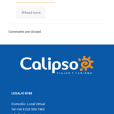
Read more
Comments are closed.
LEGAJO 8184
Domicilio: Local Virtual
Tel +54 9 223 539-7465