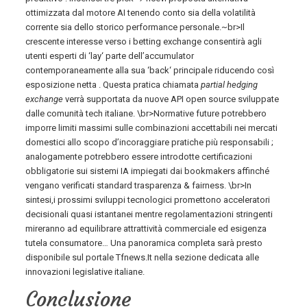
ottimizzata dal motore AI tenendo conto sia della volatilità
corrente sia dello storico performance personale.~br>Il
crescente interesse verso i betting exchange consentirà agli
utenti esperti di ‘lay‘ parte dell’accumulator
contemporaneamente alla sua ‘back‘ principale riducendo così
esposizione netta . Questa pratica chiamata
partial hedging
exchange
verrà supportata da nuove API open source sviluppate
dalle comunità tech italiane. \br>Normative future potrebbero
imporre limiti massimi sulle combinazioni accettabili nei mercati
domestici allo scopo d’incoraggiare pratiche più responsabili ;
analogamente potrebbero essere introdotte certificazioni
obbligatorie sui sistemi IA impiegati dai bookmakers affinché
vengano verificati standard trasparenza & fairness. \br>In
sintesi,i prossimi sviluppi tecnologici promettono acceleratori
decisionali quasi istantanei mentre regolamentazioni stringenti
mireranno ad equilibrare attrattività commerciale ed esigenza
tutela consumatore… Una panoramica completa sarà presto
disponibile sul portale Tfnews.It nella sezione dedicata alle
innovazioni legislative italiane.
Conclusione