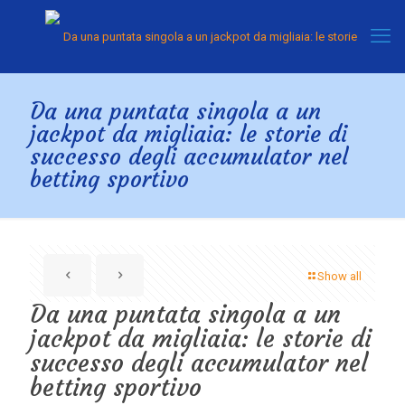
Da una puntata singola a un
jackpot da migliaia: le storie di
successo degli accumulator nel
betting sportivo
Show all
Da una puntata singola a un
jackpot da migliaia: le storie di
successo degli accumulator nel
betting sportivo