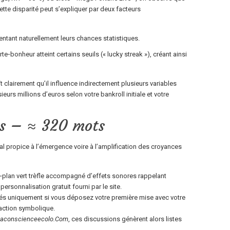
ette disparité peut s’expliquer par deux facteurs
tant naturellement leurs chances statistiques.
bonheur atteint certains seuils (« lucky streak »), créant ainsi
t clairement qu’il influence indirectement plusieurs variables
rs millions d’euros selon votre bankroll initiale et votre
ons – ≈ 320 mots
al propice à l’émergence voire à l’amplification des croyances
‑plan vert trèfle accompagné d’effets sonores rappelant
rsonnalisation gratuit fourni par le site.
és uniquement si vous déposez votre première mise avec votre
eraction symbolique.
aconscienceecolo.Com
, ces discussions génèrent alors listes