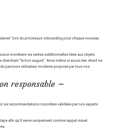
ulaires” lors du processus onboarding pour chaque nouveau
urce monétaire via ventes additionnelles liées aux objets
x cherchant “le bon augure”. Ainsi même si aucun lien direct ne
te du parcours utilisateur moderne proposé par tous nos
çon responsable –
oici six recommandations concrètes validées par nos experts
étape afin qu’il serve uniquement comme rappel visuel.
les.