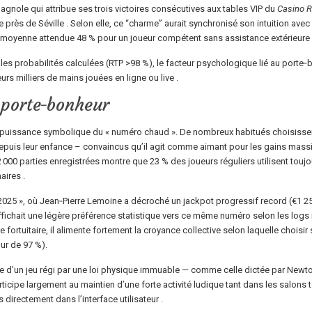
ole qui attribue ses trois victoires consécutives aux tables VIP du
Casino R
 près de Séville . Selon elle, ce “charme” aurait synchronisé son intuition av
 la moyenne attendue 48 % pour un joueur compétent sans assistance extérieure 
es probabilités calculées (RTP >98 %), le facteur psychologique lié au porte‑b
eurs milliers de mains jouées en ligne ou live .
 porte‑bonheur
r la puissance symbolique du « numéro chaud ». De nombreux habitués choisi
epuis leur enfance – convaincus qu’il agit comme aimant pour les gains massi
 000 parties enregistrées montre que 23 % des joueurs réguliers utilisent toujo
aires .
2025 », où Jean‑Pierre Lemoine a décroché un jackpot progressif record (€1 25
ffichait une légère préférence statistique vers ce même numéro selon les logs 
fortuitaire, il alimente fortement la croyance collective selon laquelle choi
ur de 97 %).
’un jeu régi par une loi physique immuable — comme celle dictée par Newton s
articipe largement au maintien d’une forte activité ludique tant dans les salon
directement dans l’interface utilisateur .