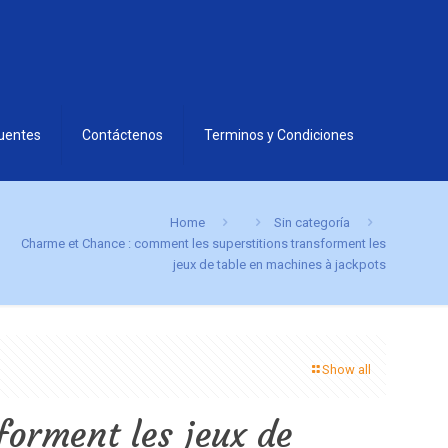
uentes
Contáctenos
Terminos y Condiciones
Home
Sin categoría
Charme et Chance : comment les superstitions transforment les
jeux de table en machines à jackpots
Show all
forment les jeux de