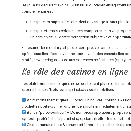
les joueurs déclarant avoir suivi un rituel quotidien enregistrent
complémentaires :
Les joueurs superstitieux tendent davantage à jouer plus
Les plateformes exploitent ces comportements via programmes 
un cercle vertueux entre perception subjective et opportunit
En résumé, bien qu’il n’y ait pas encore preuve formelle qu’un tal
opérationnelles liées au volume joué — variables essentielles pou
stratégie wagering adaptée aux exigences spécifiques (« playthro
Le rôle des casinos en ligne
Les plateformes numériques ne se contentent plus d’offrir simple
superstitieuses. Trois leviers principaux sont mobilisés :
Animations thématiques – Lorsqu’un nouveau tournois « Lucky 
clochettes porte‑bonne fortune ; cela incite immédiatement chaque
Bonus “porte‑bonheur” – De nombreux opérateurs proposent au
symbole préféré choisi parmi cinq options (trèfle , ferret , œil no
Chat communautaire & forums intégrés – Les salles chat permet
virales telles que :