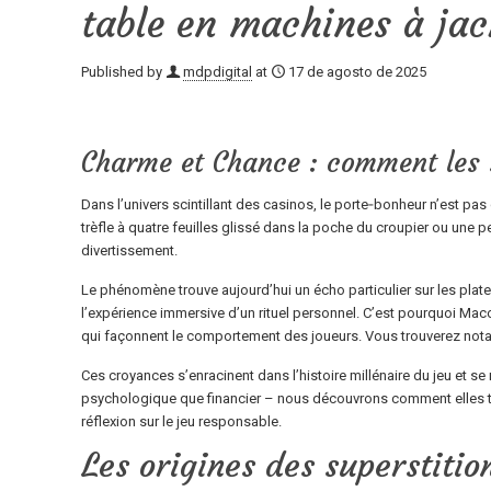
table en machines à jac
Published by
mdpdigital
at
17 de agosto de 2025
Charme et Chance : comment les s
Dans l’univers scintillant des casinos, le porte‑bonheur n’est pa
trèfle à quatre feuilles glissé dans la poche du croupier ou une 
divertissement.
Le phénomène trouve aujourd’hui un écho particulier sur les pl
l’expérience immersive d’un rituel personnel. C’est pourquoi M
qui façonnent le comportement des joueurs. Vous trouverez not
Ces croyances s’enracinent dans l’histoire millénaire du jeu et se
psychologique que financier – nous découvrons comment elles tran
réflexion sur le jeu responsable.
Les origines des superstitio