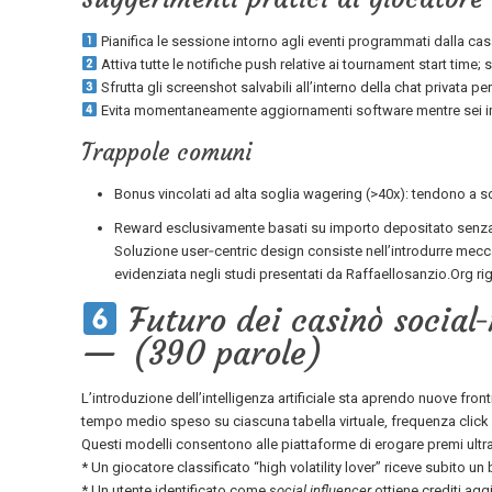
Pianifica le sessione intorno agli eventi programmati dalla cas
Attiva tutte le notifiche push relative ai tournament start time;
Sfrutta gli screenshot salvabili all’interno della chat privata 
Evita momentaneamente aggiornamenti software mentre sei impe
Trappole comuni
Bonus vincolati ad alta soglia wagering (>40x): tendono a sc
Reward esclusivamente basati su importo depositato senza c
Soluzione user‑centric design consiste nell’introdurre mec
evidenziata negli studi presentati da Raffaellosanzio.Org rig
Futuro dei casinò social‑m
— (390 parole)
L’introduzione dell’intelligenza artificiale sta aprendo nuove fr
tempo medio speso su ciascuna tabella virtuale, frequenza click s
Questi modelli consentono alle piattaforme di erogare premi ultr
* Un giocatore classificato “high volatility lover” riceve subito u
* Un utente identificato come
social influencer
ottiene crediti agg