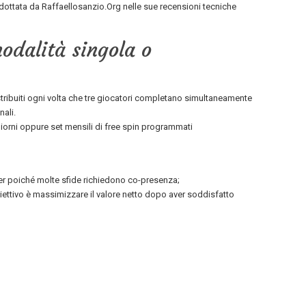
adottata da Raffaellosanzio.Org nelle sue recensioni tecniche
odalità singola o
stribuiti ogni volta che tre giocatori completano simultaneamente
nali.
giorni oppure set mensili di free spin programmati
yer poiché molte sfide richiedono co-presenza;
iettivo è massimizzare il valore netto dopo aver soddisfatto