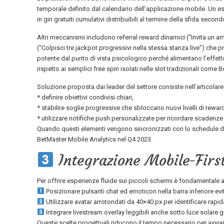
temporale definito dal calendario dell’applicazione mobile. Un 
in giri gratuiti cumulativi distribuibili al termine della sfida secon
Altri meccanismi includono referral reward dinamici (“Invita un a
(“Colpisci tre jackpot progressivi nella stessa stanza live”) c
potente dal punto di vista psicologico perché alimentano l’effett
rispetto ai semplici free spin isolati nelle slot tradizionali c
Soluzione proposta dai leader del settore consiste nell’articolare
* definire obiettivi condivisi chiari,
* stabilire soglie progressive che sbloccano nuovi livelli di rewar
* utilizzare notifiche push personalizzate per ricordare scadenz
Quando questi elementi vengono sincronizzati con lo schedule del
BetMaster Mobile Analytics nel Q4 2023.
Integrazione Mobile‑First
Per offrire esperienze fluide sui piccoli schermi è fondamentale 
Posizionare pulsanti chat ed emoticon nella barra inferiore evit
Utilizzare avatar arrotondati da 40×40 px per identificare rapi
Integrare livestream overlay leggibili anche sotto luce solare g
Queste scelte progettuali riducono il tempo necessario per avvi