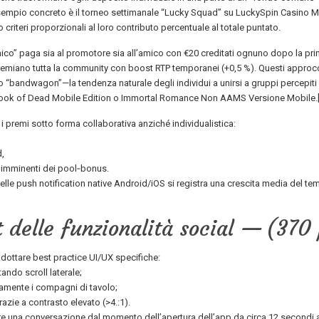
esempio concreto è il torneo settimanale “Lucky Squad” su LuckySpin Casino 
do criteri proporzionali al loro contributo percentuale al totale puntato.
mico” paga sia al promotore sia all’amico con €20 creditati ognuno dopo la pr
he premiano tutta la community con boost RTP temporanei (+0,5 %). Questi app
o “bandwagon”—la tendenza naturale degli individui a unirsi a gruppi percepit
ome Book of Dead Mobile Edition o Immortal Romance Non AAMS Versione Mobile​.[
 i premi sotto forma collaborativa anziché individualistica:
d,
e imminenti dei pool‑bonus.
le push notification native Android/iOS si registra una crescita media del tem
 delle funzionalità social — (370
adottare best practice UI/UX specifiche:
ando scroll laterale;
damente i compagni di tavolo;
razie a contrasto elevato (>4.:1).
are una conversazione dal momento dell’apertura dell’app da circa 12 secondi 