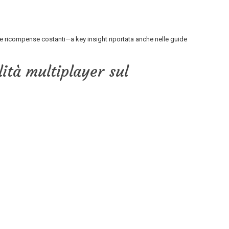
te ricompense costanti—a key insight riportata anche nelle guide
ità multiplayer sul