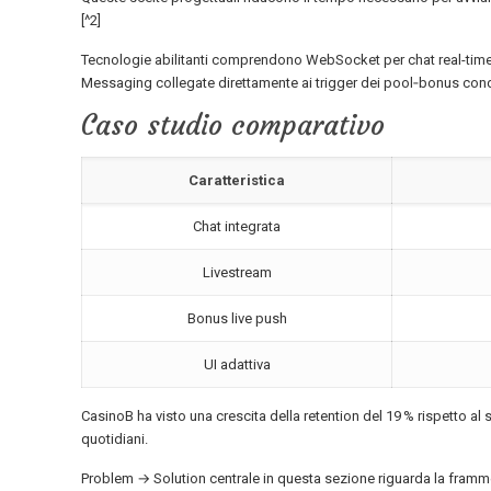
[^2]
Tecnologie abilitanti comprendono WebSocket per chat real-time 
Messaging collegate direttamente ai trigger dei pool‑bonus cond
Caso studio comparativo
Caratteristica
Chat integrata
Livestream
Bonus live push
UI adattiva
CasinoB ha visto una crescita della retention del 19 % rispetto al
quotidiani.
Problem → Solution centrale in questa sezione riguarda la framm