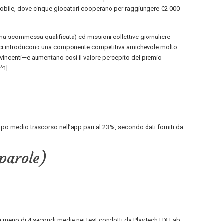
Mobile, dove cinque giocatori cooperano per raggiungere €2 000
ima scommessa qualificata) ed missioni collettive giornaliere
rocci introducono una componente competitiva amichevole molto
i vincenti—e aumentano così il valore percepito del premio
^1]
po medio trascorso nell’app pari al 23 %, secondo dati forniti da
 parole)
a meno di 4 secondi medie nei test condotti da PlayTech UX Lab.