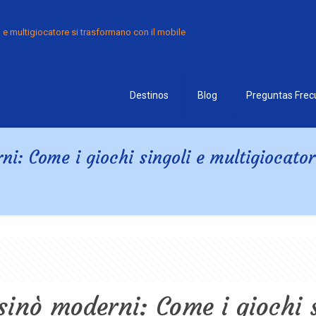
Destinos
Blog
Preguntas Frec
ni: Come i giochi singoli e multigiocator
sinò moderni: Come i giochi s